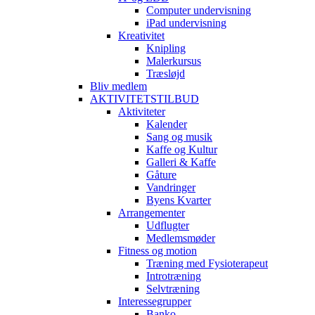
Computer undervisning
iPad undervisning
Kreativitet
Knipling
Malerkursus
Træsløjd
Bliv medlem
AKTIVITETSTILBUD
Aktiviteter
Kalender
Sang og musik
Kaffe og Kultur
Galleri & Kaffe
Gåture
Vandringer
Byens Kvarter
Arrangementer
Udflugter
Medlemsmøder
Fitness og motion
Træning med Fysioterapeut
Introtræning
Selvtræning
Interessegrupper
Banko