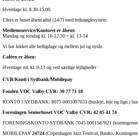
Hverdage kl. 8.30-15.00.
Ellers er huset åbent altid (24/7) med briknøglesystem
Medlemsservice/Kontoret er åbent:
Mandag og torsdag kl. 10-12.30 + kl. 13-14
Vi har lukket alle helligdage og mellem jul og nytår.
Caféen er åben:
Hverdage ml. kl. 9-13 og ved særlige lejligheder
CVR/Konti i Sydbank/Mobilepay
Fonden VOC Valby CVR: 39 77 71 18
KONTO I SYDBANK: 8075 0001097033 (husleje, leje og lign.) husk a
Foreningen Seniorhuset VOC Valby CVR: 42 85 41 74
FORENINGSKONTO SYDBANK 7045 0001587821 (kontingenter, ku
MOBILEPAY
24724
(Copenhagen Jazz Festival, Banko, Kontingent, C