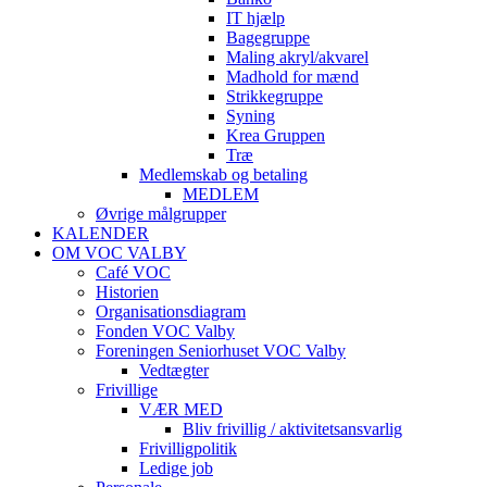
IT hjælp
Bagegruppe
Maling akryl/akvarel
Madhold for mænd
Strikkegruppe
Syning
Krea Gruppen
Træ
Medlemskab og betaling
MEDLEM
Øvrige målgrupper
KALENDER
OM VOC VALBY
Café VOC
Historien
Organisationsdiagram
Fonden VOC Valby
Foreningen Seniorhuset VOC Valby
Vedtægter
Frivillige
VÆR MED
Bliv frivillig / aktivitetsansvarlig
Frivilligpolitik
Ledige job