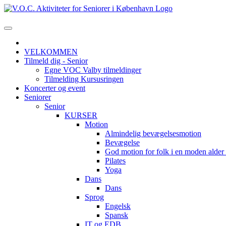
VELKOMMEN
Tilmeld dig - Senior
Egne VOC Valby tilmeldinger
Tilmelding Kursusringen
Koncerter og event
Seniorer
Senior
KURSER
Motion
Almindelig bevægelsesmotion
Bevægelse
God motion for folk i en moden alde
Pilates
Yoga
Dans
Dans
Sprog
Engelsk
Spansk
IT og EDB