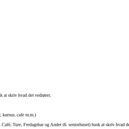
t skriv hvad det vedrører.
rsus, cafe m.m.)
afé, Ture, Fredagsbar og Andet ift. seniorhuset) husk at skriv hvad de