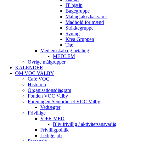
IT hjælp
Bagegruppe
Maling akryl/akvarel
Madhold for mænd
Strikkegruppe
Syning
Krea Gruppen
Træ
Medlemskab og betaling
MEDLEM
Øvrige målgrupper
KALENDER
OM VOC VALBY
Café VOC
Historien
Organisationsdiagram
Fonden VOC Valby
Foreningen Seniorhuset VOC Valby
Vedtægter
Frivillige
VÆR MED
Bliv frivillig / aktivitetsansvarlig
Frivilligpolitik
Ledige job