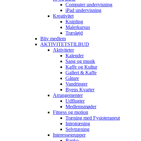
Computer undervisning
iPad undervisning
Kreativitet
Knipling
Malerkursus
Træsløjd
Bliv medlem
AKTIVITETSTILBUD
Aktiviteter
Kalender
Sang og musik
Kaffe og Kultur
Galleri & Kaffe
Gåture
Vandringer
Byens Kvarter
Arrangementer
Udflugter
Medlemsmøder
Fitness og motion
Træning med Fysioterapeut
Introtræning
Selvtræning
Interessegrupper
Banko