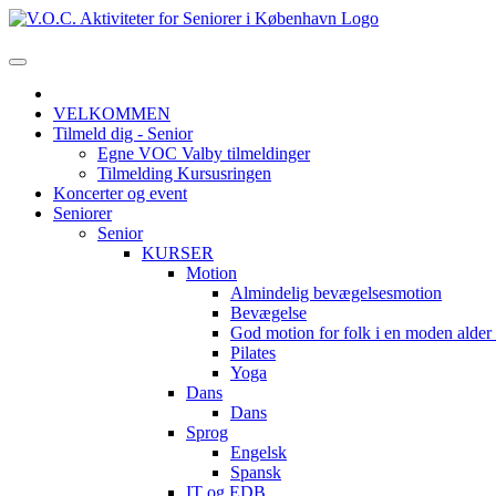
VELKOMMEN
Tilmeld dig - Senior
Egne VOC Valby tilmeldinger
Tilmelding Kursusringen
Koncerter og event
Seniorer
Senior
KURSER
Motion
Almindelig bevægelsesmotion
Bevægelse
God motion for folk i en moden alde
Pilates
Yoga
Dans
Dans
Sprog
Engelsk
Spansk
IT og EDB