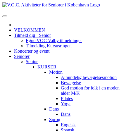
VELKOMMEN
Tilmeld dig - Senior
Egne VOC Valby tilmeldinger
Tilmelding Kursusringen
Koncerter og event
Seniorer
Senior
KURSER
Motion
Almindelig bevægelsesmotion
Bevægelse
God motion for folk i en moden
alder M/K
Pilates
Yoga
Dans
Dans
Sprog
Engelsk
Spansk