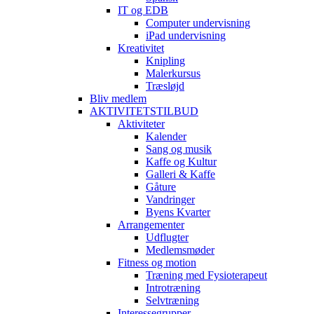
IT og EDB
Computer undervisning
iPad undervisning
Kreativitet
Knipling
Malerkursus
Træsløjd
Bliv medlem
AKTIVITETSTILBUD
Aktiviteter
Kalender
Sang og musik
Kaffe og Kultur
Galleri & Kaffe
Gåture
Vandringer
Byens Kvarter
Arrangementer
Udflugter
Medlemsmøder
Fitness og motion
Træning med Fysioterapeut
Introtræning
Selvtræning
Interessegrupper