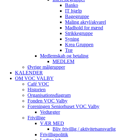
Banko
IT hjælp
Bagegruppe
Maling akryl/akvarel
Madhold for mænd
Strikkegruppe
Syning
Krea Gruppen
Træ
Medlemskab og betaling
MEDLEM
Øvrige målgrupper
KALENDER
OM VOC VALBY
Café VOC
Historien
Organisationsdiagram
Fonden VOC Valby
Foreningen Seniorhuset VOC Valby
Vedtægter
Frivillige
VÆR MED
Bliv frivillig / aktivitetsansvarlig
Frivilligpolitik