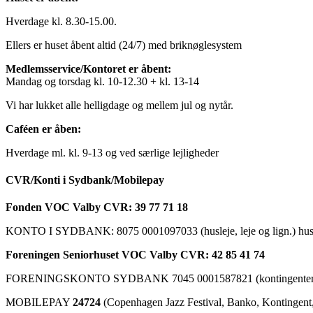
Hverdage kl. 8.30-15.00.
Ellers er huset åbent altid (24/7) med briknøglesystem
Medlemsservice/Kontoret er åbent:
Mandag og torsdag kl. 10-12.30 + kl. 13-14
Vi har lukket alle helligdage og mellem jul og nytår.
Caféen er åben:
Hverdage ml. kl. 9-13 og ved særlige lejligheder
CVR/Konti i Sydbank/Mobilepay
Fonden VOC Valby CVR: 39 77 71 18
KONTO I SYDBANK: 8075 0001097033 (husleje, leje og lign.) husk a
Foreningen Seniorhuset VOC Valby CVR: 42 85 41 74
FORENINGSKONTO SYDBANK 7045 0001587821 (kontingenter, ku
MOBILEPAY
24724
(Copenhagen Jazz Festival, Banko, Kontingent, C