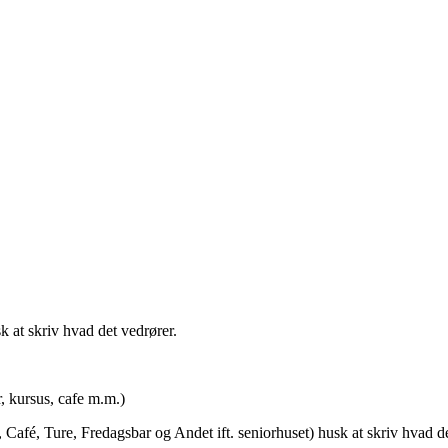
t skriv hvad det vedrører.
rsus, cafe m.m.)
afé, Ture, Fredagsbar og Andet ift. seniorhuset) husk at skriv hvad de