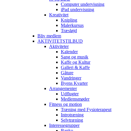
Computer undervisning
iPad undervisning
Kreativitet
Knipling
Malerkursus
Træsløjd
Bliv medlem
AKTIVITETSTILBUD
Aktiviteter
Kalender
Sang og musik
Kaffe og Kultur
Galleri & Kaffe
Gåture
Vandringer
Byens Kvarter
Arrangementer
Udflugter
Medlemsmøder
Fitness og motion
Træning med Fysioterapeut
Introtræning
Selvtræning
Interessegrupper
Banko