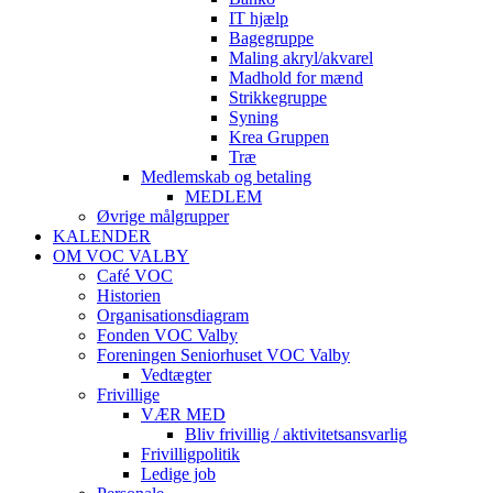
IT hjælp
Bagegruppe
Maling akryl/akvarel
Madhold for mænd
Strikkegruppe
Syning
Krea Gruppen
Træ
Medlemskab og betaling
MEDLEM
Øvrige målgrupper
KALENDER
OM VOC VALBY
Café VOC
Historien
Organisationsdiagram
Fonden VOC Valby
Foreningen Seniorhuset VOC Valby
Vedtægter
Frivillige
VÆR MED
Bliv frivillig / aktivitetsansvarlig
Frivilligpolitik
Ledige job