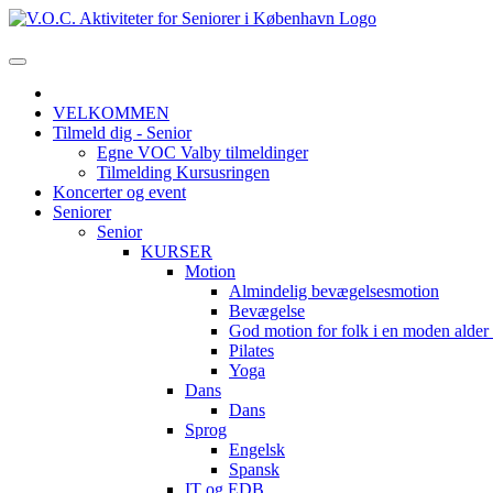
VELKOMMEN
Tilmeld dig - Senior
Egne VOC Valby tilmeldinger
Tilmelding Kursusringen
Koncerter og event
Seniorer
Senior
KURSER
Motion
Almindelig bevægelsesmotion
Bevægelse
God motion for folk i en moden alde
Pilates
Yoga
Dans
Dans
Sprog
Engelsk
Spansk
IT og EDB