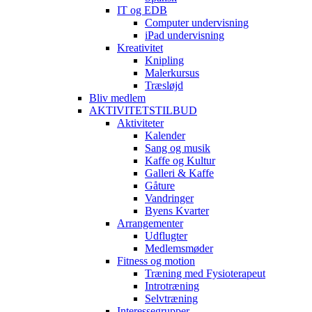
IT og EDB
Computer undervisning
iPad undervisning
Kreativitet
Knipling
Malerkursus
Træsløjd
Bliv medlem
AKTIVITETSTILBUD
Aktiviteter
Kalender
Sang og musik
Kaffe og Kultur
Galleri & Kaffe
Gåture
Vandringer
Byens Kvarter
Arrangementer
Udflugter
Medlemsmøder
Fitness og motion
Træning med Fysioterapeut
Introtræning
Selvtræning
Interessegrupper