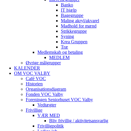
Banko
IT hjælp
Bagegruppe
Maling akryl/akvarel
Madhold for mænd
Strikkegruppe
Syning
Krea Gruppen
Træ
Medlemskab og betaling
MEDLEM
Øvrige målgrupper
KALENDER
OM VOC VALBY
Café VOC
Historien
Organisationsdiagram
Fonden VOC Valby
Foreningen Seniorhuset VOC Valby
Vedtægter
Frivillige
VÆR MED
Bliv frivillig / aktivitetsansvarlig
Frivilligpolitik