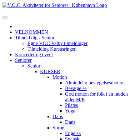
VELKOMMEN
Tilmeld dig - Senior
Egne VOC Valby tilmeldinger
Tilmelding Kursusringen
Koncerter og event
Seniorer
Senior
KURSER
Motion
Almindelig bevægelsesmotion
Bevægelse
God motion for folk i en moden
alder M/K
Pilates
Yoga
Dans
Dans
Sprog
Engelsk
Spansk