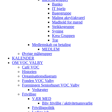
Banko
IT hjælp
Bagegruppe
Maling akryl/akvarel
Madhold for mænd
Strikkegruppe
Syning
Krea Gruppen
Træ
Medlemskab og betaling
MEDLEM
Øvrige målgrupper
KALENDER
OM VOC VALBY
Café VOC
Historien
Organisationsdiagram
Fonden VOC Valby
Foreningen Seniorhuset VOC Valby
Vedtægter
Frivillige
VÆR MED
Bliv frivillig / aktivitetsansvarlig
Frivilligpolitik