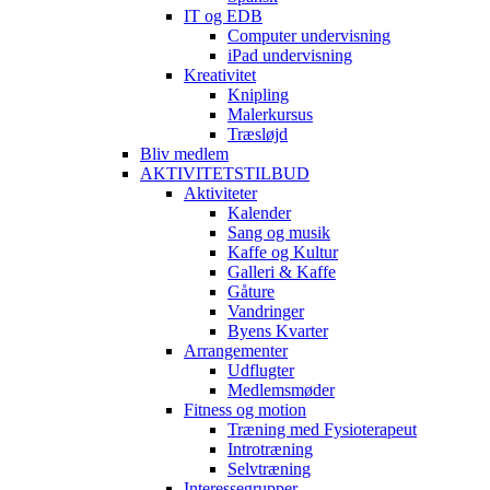
IT og EDB
Computer undervisning
iPad undervisning
Kreativitet
Knipling
Malerkursus
Træsløjd
Bliv medlem
AKTIVITETSTILBUD
Aktiviteter
Kalender
Sang og musik
Kaffe og Kultur
Galleri & Kaffe
Gåture
Vandringer
Byens Kvarter
Arrangementer
Udflugter
Medlemsmøder
Fitness og motion
Træning med Fysioterapeut
Introtræning
Selvtræning
Interessegrupper