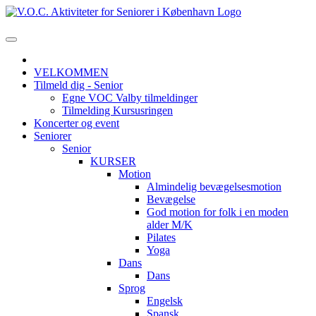
VELKOMMEN
Tilmeld dig - Senior
Egne VOC Valby tilmeldinger
Tilmelding Kursusringen
Koncerter og event
Seniorer
Senior
KURSER
Motion
Almindelig bevægelsesmotion
Bevægelse
God motion for folk i en moden
alder M/K
Pilates
Yoga
Dans
Dans
Sprog
Engelsk
Spansk