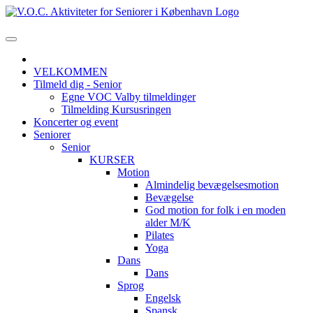
VELKOMMEN
Tilmeld dig - Senior
Egne VOC Valby tilmeldinger
Tilmelding Kursusringen
Koncerter og event
Seniorer
Senior
KURSER
Motion
Almindelig bevægelsesmotion
Bevægelse
God motion for folk i en moden
alder M/K
Pilates
Yoga
Dans
Dans
Sprog
Engelsk
Spansk