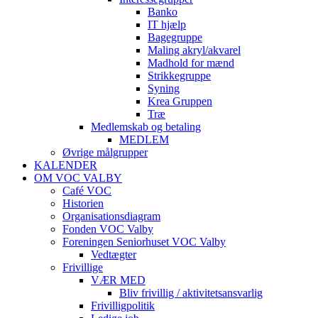
Banko
IT hjælp
Bagegruppe
Maling akryl/akvarel
Madhold for mænd
Strikkegruppe
Syning
Krea Gruppen
Træ
Medlemskab og betaling
MEDLEM
Øvrige målgrupper
KALENDER
OM VOC VALBY
Café VOC
Historien
Organisationsdiagram
Fonden VOC Valby
Foreningen Seniorhuset VOC Valby
Vedtægter
Frivillige
VÆR MED
Bliv frivillig / aktivitetsansvarlig
Frivilligpolitik