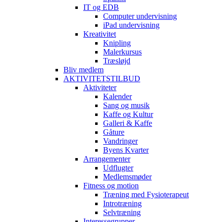
IT og EDB
Computer undervisning
iPad undervisning
Kreativitet
Knipling
Malerkursus
Træsløjd
Bliv medlem
AKTIVITETSTILBUD
Aktiviteter
Kalender
Sang og musik
Kaffe og Kultur
Galleri & Kaffe
Gåture
Vandringer
Byens Kvarter
Arrangementer
Udflugter
Medlemsmøder
Fitness og motion
Træning med Fysioterapeut
Introtræning
Selvtræning
Interessegrupper