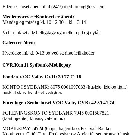
Ellers er huset åbent altid (24/7) med briknøglesystem
Medlemsservice/Kontoret er åbent:
Mandag og torsdag kl. 10-12.30 + kl. 13-14
Vi har lukket alle helligdage og mellem jul og nytår.
Caféen er åben:
Hverdage ml. kl. 9-13 og ved særlige lejligheder
CVR/Konti i Sydbank/Mobilepay
Fonden VOC Valby CVR: 39 77 71 18
KONTO I SYDBANK: 8075 0001097033 (husleje, leje og lign.)
husk at skriv hvad det vedrører.
Foreningen Seniorhuset VOC Valby CVR: 42 85 41 74
FORENINGSKONTO SYDBANK 7045 0001587821
(kontingenter, kursus, cafe m.m.)
MOBILEPAY
24724
(Copenhagen Jazz Festival, Banko,
Kontingent, Café, Ture, Fredagsbar og Andet ift. seniorhuset) husk