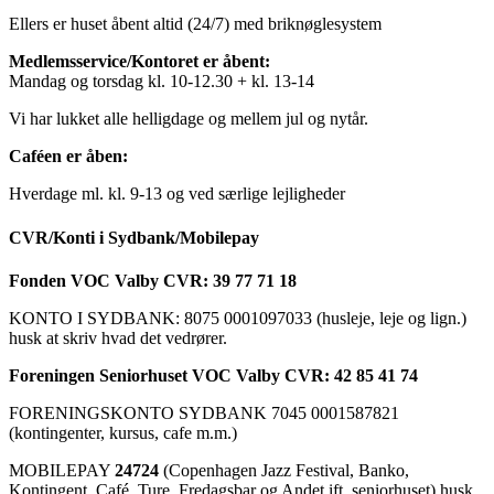
Ellers er huset åbent altid (24/7) med briknøglesystem
Medlemsservice/Kontoret er åbent:
Mandag og torsdag kl. 10-12.30 + kl. 13-14
Vi har lukket alle helligdage og mellem jul og nytår.
Caféen er åben:
Hverdage ml. kl. 9-13 og ved særlige lejligheder
CVR/Konti i Sydbank/Mobilepay
Fonden VOC Valby CVR: 39 77 71 18
KONTO I SYDBANK: 8075 0001097033 (husleje, leje og lign.)
husk at skriv hvad det vedrører.
Foreningen Seniorhuset VOC Valby CVR: 42 85 41 74
FORENINGSKONTO SYDBANK 7045 0001587821
(kontingenter, kursus, cafe m.m.)
MOBILEPAY
24724
(Copenhagen Jazz Festival, Banko,
Kontingent, Café, Ture, Fredagsbar og Andet ift. seniorhuset) husk