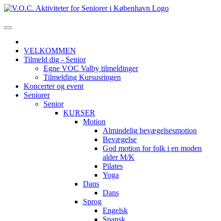
VELKOMMEN
Tilmeld dig - Senior
Egne VOC Valby tilmeldinger
Tilmelding Kursusringen
Koncerter og event
Seniorer
Senior
KURSER
Motion
Almindelig bevægelsesmotion
Bevægelse
God motion for folk i en moden
alder M/K
Pilates
Yoga
Dans
Dans
Sprog
Engelsk
Spansk