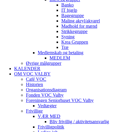
Banko
IT hjælp
Bagegruppe
Maling akryl/akvarel
Madhold for mænd
Strikkegruppe
Syning
Krea Gruppen
Træ
Medlemskab og betaling
MEDLEM
Øvrige målgrupper
KALENDER
OM VOC VALBY
Café VOC
Historien
Organisationsdiagram
Fonden VOC Valby
Foreningen Seniorhuset VOC Valby
Vedtægter
Frivillige
VÆR MED
Bliv frivillig / aktivitetsansvarlig
Frivilligpolitik