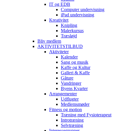
IT og EDB
Computer undervisning
iPad undervisning
Kreativitet
Knipling
Malerkursus
Træsløjd
Bliv medlem
AKTIVITETSTILBUD
Aktiviteter
Kalender
Sang og musik
Kaffe og Kultur
Galleri & Kaffe
Gåture
Vandringer
Byens Kvarter
Arrangementer
Udflugter
Medlemsmøder
Fitness og motion
Træning med Fysioterapeut
Introtræning
Selvtræning
Interessegrupper