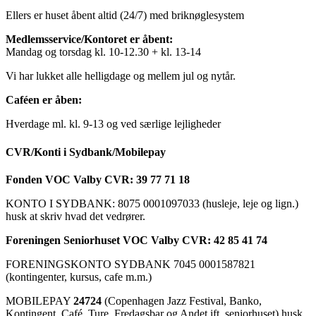
Ellers er huset åbent altid (24/7) med briknøglesystem
Medlemsservice/Kontoret er åbent:
Mandag og torsdag kl. 10-12.30 + kl. 13-14
Vi har lukket alle helligdage og mellem jul og nytår.
Caféen er åben:
Hverdage ml. kl. 9-13 og ved særlige lejligheder
CVR/Konti i Sydbank/Mobilepay
Fonden VOC Valby CVR: 39 77 71 18
KONTO I SYDBANK: 8075 0001097033 (husleje, leje og lign.)
husk at skriv hvad det vedrører.
Foreningen Seniorhuset VOC Valby CVR: 42 85 41 74
FORENINGSKONTO SYDBANK 7045 0001587821
(kontingenter, kursus, cafe m.m.)
MOBILEPAY
24724
(Copenhagen Jazz Festival, Banko,
Kontingent, Café, Ture, Fredagsbar og Andet ift. seniorhuset) husk