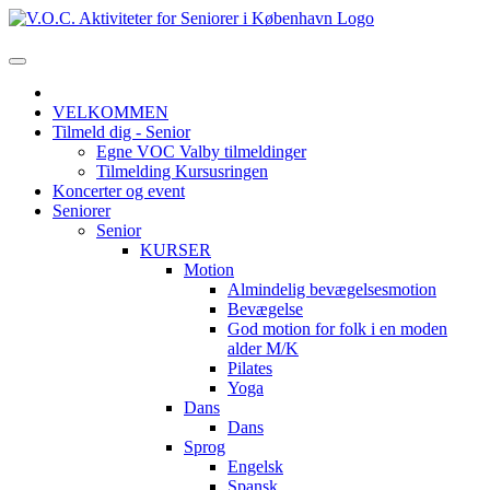
VELKOMMEN
Tilmeld dig - Senior
Egne VOC Valby tilmeldinger
Tilmelding Kursusringen
Koncerter og event
Seniorer
Senior
KURSER
Motion
Almindelig bevægelsesmotion
Bevægelse
God motion for folk i en moden
alder M/K
Pilates
Yoga
Dans
Dans
Sprog
Engelsk
Spansk