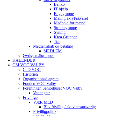
Banko
IT hjælp
Bagegruppe
Maling akryl/akvarel
Madhold for mænd
Strikkegruppe
Syning
Krea Gruppen
Træ
Medlemskab og betaling
MEDLEM
Øvrige målgrupper
KALENDER
OM VOC VALBY
Café VOC
Historien
Organisationsdiagram
Fonden VOC Valby
Foreningen Seniorhuset VOC Valby
Vedtægter
Frivillige
VÆR MED
Bliv frivillig / aktivitetsansvarlig
Frivilligpolitik