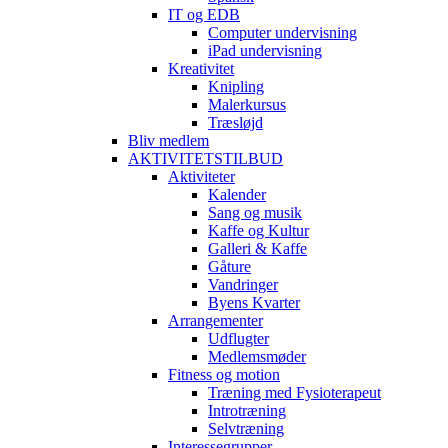
IT og EDB
Computer undervisning
iPad undervisning
Kreativitet
Knipling
Malerkursus
Træsløjd
Bliv medlem
AKTIVITETSTILBUD
Aktiviteter
Kalender
Sang og musik
Kaffe og Kultur
Galleri & Kaffe
Gåture
Vandringer
Byens Kvarter
Arrangementer
Udflugter
Medlemsmøder
Fitness og motion
Træning med Fysioterapeut
Introtræning
Selvtræning
Interessegrupper