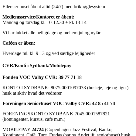
Ellers er huset åbent altid (24/7) med briknøglesystem
Medlemsservice/Kontoret er åbent:
Mandag og torsdag kl. 10-12.30 + kl. 13-14
Vi har lukket alle helligdage og mellem jul og nytår.
Caféen er åben:
Hverdage ml. kl. 9-13 og ved særlige lejligheder
CVR/Konti i Sydbank/Mobilepay
Fonden VOC Valby CVR: 39 77 71 18
KONTO I SYDBANK: 8075 0001097033 (husleje, leje og lign.)
husk at skriv hvad det vedrører.
Foreningen Seniorhuset VOC Valby CVR: 42 85 41 74
FORENINGSKONTO SYDBANK 7045 0001587821
(kontingenter, kursus, cafe m.m.)
MOBILEPAY
24724
(Copenhagen Jazz Festival, Banko,
Kontingent, Café, Ture, Fredagsbar og Andet ift. seniorhuset) husk