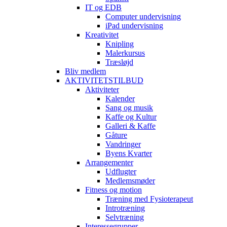
IT og EDB
Computer undervisning
iPad undervisning
Kreativitet
Knipling
Malerkursus
Træsløjd
Bliv medlem
AKTIVITETSTILBUD
Aktiviteter
Kalender
Sang og musik
Kaffe og Kultur
Galleri & Kaffe
Gåture
Vandringer
Byens Kvarter
Arrangementer
Udflugter
Medlemsmøder
Fitness og motion
Træning med Fysioterapeut
Introtræning
Selvtræning
Interessegrupper