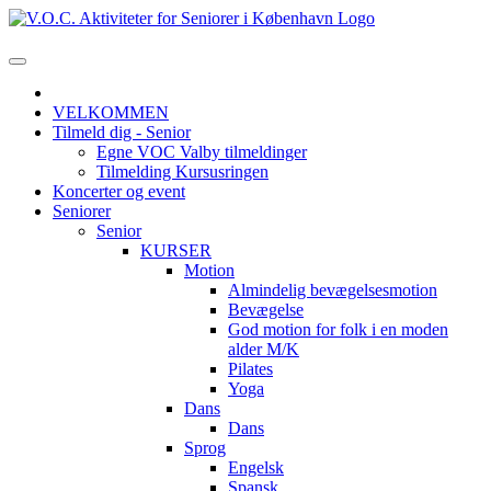
VELKOMMEN
Tilmeld dig - Senior
Egne VOC Valby tilmeldinger
Tilmelding Kursusringen
Koncerter og event
Seniorer
Senior
KURSER
Motion
Almindelig bevægelsesmotion
Bevægelse
God motion for folk i en moden
alder M/K
Pilates
Yoga
Dans
Dans
Sprog
Engelsk
Spansk