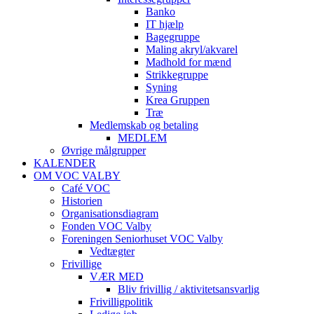
Banko
IT hjælp
Bagegruppe
Maling akryl/akvarel
Madhold for mænd
Strikkegruppe
Syning
Krea Gruppen
Træ
Medlemskab og betaling
MEDLEM
Øvrige målgrupper
KALENDER
OM VOC VALBY
Café VOC
Historien
Organisationsdiagram
Fonden VOC Valby
Foreningen Seniorhuset VOC Valby
Vedtægter
Frivillige
VÆR MED
Bliv frivillig / aktivitetsansvarlig
Frivilligpolitik