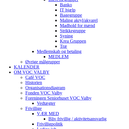
Banko
IT hjælp
Bagegruppe
Maling akryl/akvarel
Madhold for mænd
Strikkegruppe
Syning
Krea Gruppen
Træ
Medlemskab og betaling
MEDLEM
Øvrige målgrupper
KALENDER
OM VOC VALBY
Café VOC
Historien
Organisationsdiagram
Fonden VOC Valby
Foreningen Seniorhuset VOC Valby
Vedtægter
Frivillige
VÆR MED
Bliv frivillig / aktivitetsansvarlig
Frivilligpolitik