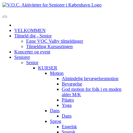
VELKOMMEN
Tilmeld dig - Senior
Egne VOC Valby tilmeldinger
Tilmelding Kursusringen
Koncerter og event
Seniorer
Senior
KURSER
Motion
Almindelig bevægelsesmotion
Bevægelse
God motion for folk i en moden
alder M/K
Pilates
Yoga
Dans
Dans
Sprog
Engelsk
Spansk