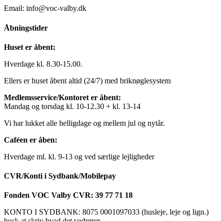
Email: info@voc-valby.dk
Åbningstider
Huset er åbent:
Hverdage kl. 8.30-15.00.
Ellers er huset åbent altid (24/7) med briknøglesystem
Medlemsservice/Kontoret er åbent:
Mandag og torsdag kl. 10-12.30 + kl. 13-14
Vi har lukket alle helligdage og mellem jul og nytår.
Caféen er åben:
Hverdage ml. kl. 9-13 og ved særlige lejligheder
CVR/Konti i Sydbank/Mobilepay
Fonden VOC Valby CVR: 39 77 71 18
KONTO I SYDBANK: 8075 0001097033 (husleje, leje og lign.)
husk at skriv hvad det vedrører.