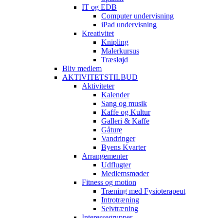
IT og EDB
Computer undervisning
iPad undervisning
Kreativitet
Knipling
Malerkursus
Træsløjd
Bliv medlem
AKTIVITETSTILBUD
Aktiviteter
Kalender
Sang og musik
Kaffe og Kultur
Galleri & Kaffe
Gåture
Vandringer
Byens Kvarter
Arrangementer
Udflugter
Medlemsmøder
Fitness og motion
Træning med Fysioterapeut
Introtræning
Selvtræning
Interessegrupper