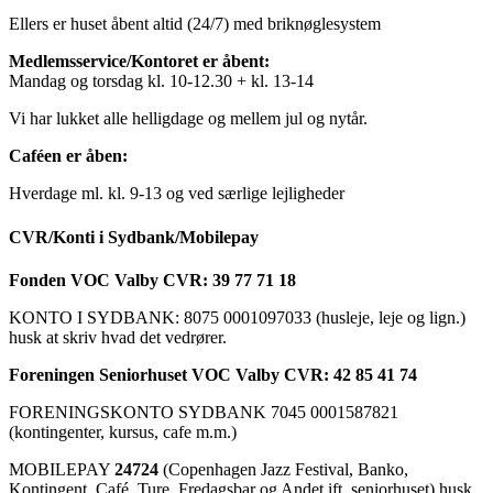
Ellers er huset åbent altid (24/7) med briknøglesystem
Medlemsservice/Kontoret er åbent:
Mandag og torsdag kl. 10-12.30 + kl. 13-14
Vi har lukket alle helligdage og mellem jul og nytår.
Caféen er åben:
Hverdage ml. kl. 9-13 og ved særlige lejligheder
CVR/Konti i Sydbank/Mobilepay
Fonden VOC Valby CVR: 39 77 71 18
KONTO I SYDBANK: 8075 0001097033 (husleje, leje og lign.)
husk at skriv hvad det vedrører.
Foreningen Seniorhuset VOC Valby CVR: 42 85 41 74
FORENINGSKONTO SYDBANK 7045 0001587821
(kontingenter, kursus, cafe m.m.)
MOBILEPAY
24724
(Copenhagen Jazz Festival, Banko,
Kontingent, Café, Ture, Fredagsbar og Andet ift. seniorhuset) husk