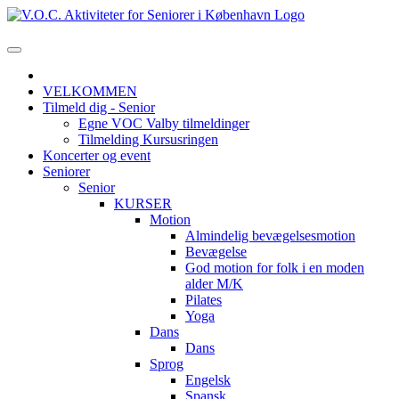
VELKOMMEN
Tilmeld dig - Senior
Egne VOC Valby tilmeldinger
Tilmelding Kursusringen
Koncerter og event
Seniorer
Senior
KURSER
Motion
Almindelig bevægelsesmotion
Bevægelse
God motion for folk i en moden
alder M/K
Pilates
Yoga
Dans
Dans
Sprog
Engelsk
Spansk