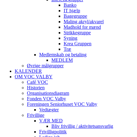
Banko
IT hjælp
Bagegruppe
Maling akryl/akvarel
Madhold for mænd
Strikkegruppe
Syning
Krea Gruppen
Træ
Medlemskab og betaling
MEDLEM
Øvrige målgrupper
KALENDER
OM VOC VALBY
Café VOC
Historien
Organisationsdiagram
Fonden VOC Valby
Foreningen Seniorhuset VOC Valby
Vedtægter
Frivillige
VÆR MED
Bliv frivillig / aktivitetsansvarlig
Frivilligpolitik