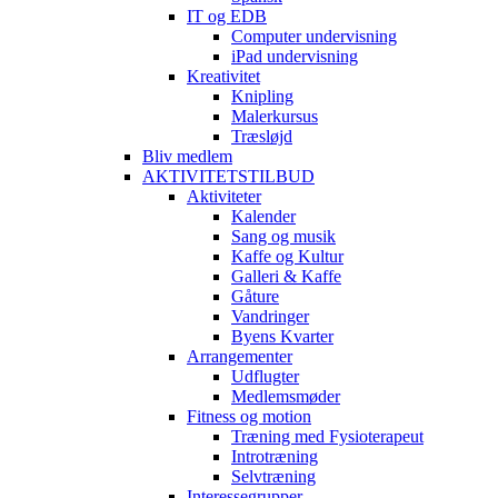
IT og EDB
Computer undervisning
iPad undervisning
Kreativitet
Knipling
Malerkursus
Træsløjd
Bliv medlem
AKTIVITETSTILBUD
Aktiviteter
Kalender
Sang og musik
Kaffe og Kultur
Galleri & Kaffe
Gåture
Vandringer
Byens Kvarter
Arrangementer
Udflugter
Medlemsmøder
Fitness og motion
Træning med Fysioterapeut
Introtræning
Selvtræning
Interessegrupper