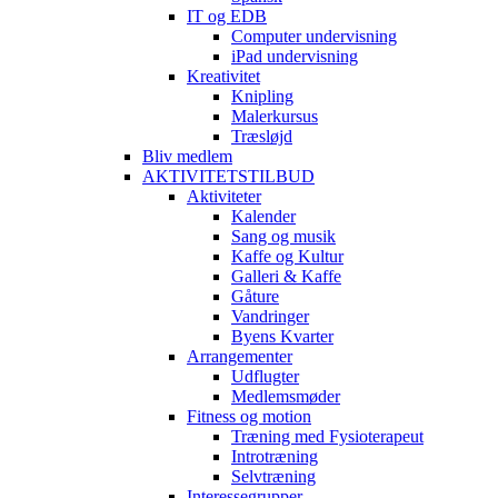
IT og EDB
Computer undervisning
iPad undervisning
Kreativitet
Knipling
Malerkursus
Træsløjd
Bliv medlem
AKTIVITETSTILBUD
Aktiviteter
Kalender
Sang og musik
Kaffe og Kultur
Galleri & Kaffe
Gåture
Vandringer
Byens Kvarter
Arrangementer
Udflugter
Medlemsmøder
Fitness og motion
Træning med Fysioterapeut
Introtræning
Selvtræning
Interessegrupper