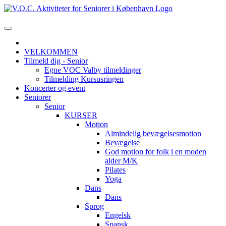
VELKOMMEN
Tilmeld dig - Senior
Egne VOC Valby tilmeldinger
Tilmelding Kursusringen
Koncerter og event
Seniorer
Senior
KURSER
Motion
Almindelig bevægelsesmotion
Bevægelse
God motion for folk i en moden
alder M/K
Pilates
Yoga
Dans
Dans
Sprog
Engelsk
Spansk