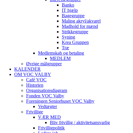
Banko
IT hjælp
Bagegruppe
Maling akryl/akvarel
Madhold for mænd
Strikkegruppe
Syning
Krea Gruppen
Træ
Medlemskab og betaling
MEDLEM
Øvrige målgrupper
KALENDER
OM VOC VALBY
Café VOC
Historien
Organisationsdiagram
Fonden VOC Valby
Foreningen Seniorhuset VOC Valby
Vedtægter
Frivillige
VÆR MED
Bliv frivillig / aktivitetsansvarlig
Frivilligpolitik