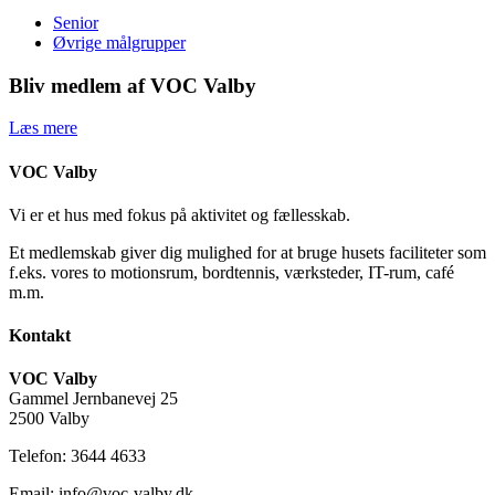
Senior
Øvrige målgrupper
Bliv medlem af VOC Valby
Læs mere
VOC Valby
Vi er et hus med fokus på aktivitet og fællesskab.
Et medlemskab giver dig mulighed for at bruge husets faciliteter som
f.eks. vores to motionsrum, bordtennis, værksteder, IT-rum, café
m.m.
Kontakt
VOC Valby
Gammel Jernbanevej 25
2500 Valby
Telefon: 3644 4633
Email: info@voc-valby.dk