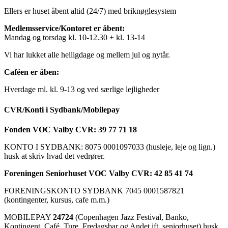
Ellers er huset åbent altid (24/7) med briknøglesystem
Medlemsservice/Kontoret er åbent:
Mandag og torsdag kl. 10-12.30 + kl. 13-14
Vi har lukket alle helligdage og mellem jul og nytår.
Caféen er åben:
Hverdage ml. kl. 9-13 og ved særlige lejligheder
CVR/Konti i Sydbank/Mobilepay
Fonden VOC Valby CVR: 39 77 71 18
KONTO I SYDBANK: 8075 0001097033 (husleje, leje og lign.)
husk at skriv hvad det vedrører.
Foreningen Seniorhuset VOC Valby CVR: 42 85 41 74
FORENINGSKONTO SYDBANK 7045 0001587821
(kontingenter, kursus, cafe m.m.)
MOBILEPAY
24724
(Copenhagen Jazz Festival, Banko,
Kontingent, Café, Ture, Fredagsbar og Andet ift. seniorhuset) husk