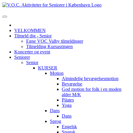
VELKOMMEN
Tilmeld dig - Senior
Egne VOC Valby tilmeldinger
Tilmelding Kursusringen
Koncerter og event
Seniorer
Senior
KURSER
Motion
Almindelig bevægelsesmotion
Bevægelse
God motion for folk i en moden
alder M/K
Pilates
Yoga
Dans
Dans
Sprog
Engelsk
Spansk