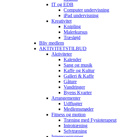
IT og EDB
Computer undervisning
iPad undervisning
Kreativitet
Knipling
Malerkursus
Træsløjd
Bliv medlem
AKTIVITETSTILBUD
Aktiviteter
Kalender
Sang og musik
Kaffe og Kultur
Galleri & Kaffe
Gåture
Vandringer
Byens Kvarter
Arrangementer
Udflugter
Medlemsmøder
Fitness og motion
Træning med Fysioterapeut
Introtræning
Selvtræning
Interessegrupper