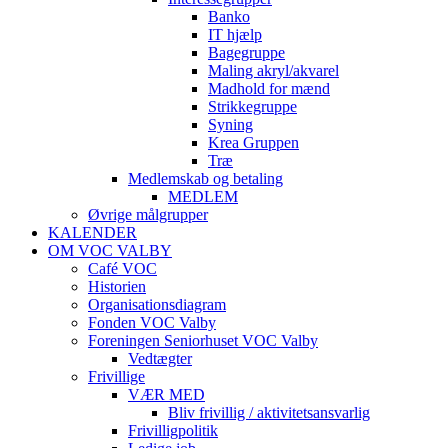
Banko
IT hjælp
Bagegruppe
Maling akryl/akvarel
Madhold for mænd
Strikkegruppe
Syning
Krea Gruppen
Træ
Medlemskab og betaling
MEDLEM
Øvrige målgrupper
KALENDER
OM VOC VALBY
Café VOC
Historien
Organisationsdiagram
Fonden VOC Valby
Foreningen Seniorhuset VOC Valby
Vedtægter
Frivillige
VÆR MED
Bliv frivillig / aktivitetsansvarlig
Frivilligpolitik