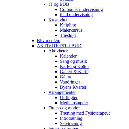
IT og EDB
Computer undervisning
iPad undervisning
Kreativitet
Knipling
Malerkursus
Træsløjd
Bliv medlem
AKTIVITETSTILBUD
Aktiviteter
Kalender
Sang og musik
Kaffe og Kultur
Galleri & Kaffe
Gåture
Vandringer
Byens Kvarter
Arrangementer
Udflugter
Medlemsmøder
Fitness og motion
Træning med Fysioterapeut
Introtræning
Selvtræning
Interessegrupper