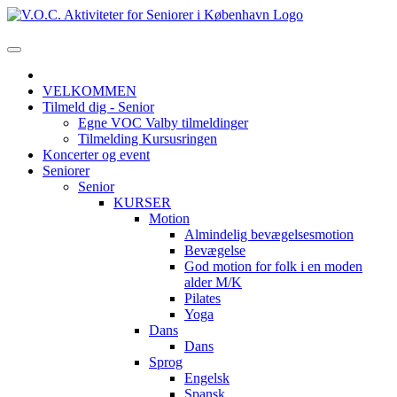
VELKOMMEN
Tilmeld dig - Senior
Egne VOC Valby tilmeldinger
Tilmelding Kursusringen
Koncerter og event
Seniorer
Senior
KURSER
Motion
Almindelig bevægelsesmotion
Bevægelse
God motion for folk i en moden
alder M/K
Pilates
Yoga
Dans
Dans
Sprog
Engelsk
Spansk