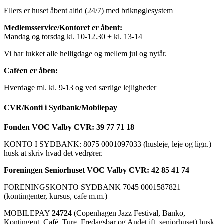
Ellers er huset åbent altid (24/7) med briknøglesystem
Medlemsservice/Kontoret er åbent:
Mandag og torsdag kl. 10-12.30 + kl. 13-14
Vi har lukket alle helligdage og mellem jul og nytår.
Caféen er åben:
Hverdage ml. kl. 9-13 og ved særlige lejligheder
CVR/Konti i Sydbank/Mobilepay
Fonden VOC Valby CVR: 39 77 71 18
KONTO I SYDBANK: 8075 0001097033 (husleje, leje og lign.)
husk at skriv hvad det vedrører.
Foreningen Seniorhuset VOC Valby CVR: 42 85 41 74
FORENINGSKONTO SYDBANK 7045 0001587821
(kontingenter, kursus, cafe m.m.)
MOBILEPAY
24724
(Copenhagen Jazz Festival, Banko,
Kontingent, Café, Ture, Fredagsbar og Andet ift. seniorhuset) husk