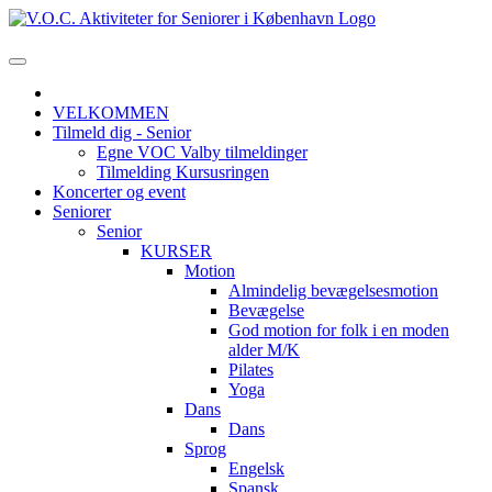
VELKOMMEN
Tilmeld dig - Senior
Egne VOC Valby tilmeldinger
Tilmelding Kursusringen
Koncerter og event
Seniorer
Senior
KURSER
Motion
Almindelig bevægelsesmotion
Bevægelse
God motion for folk i en moden
alder M/K
Pilates
Yoga
Dans
Dans
Sprog
Engelsk
Spansk