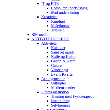
IT og EDB
Computer undervisning
iPad undervisning
Kreativitet
Knipling
Malerkursus
Træsløjd
Bliv medlem
AKTIVITETSTILBUD
Aktiviteter
Kalender
Sang og musik
Kaffe og Kultur
Galleri & Kaffe
Gåture
Vandringer
Byens Kvarter
Arrangementer
Udflugter
Medlemsmøder
Fitness og motion
Træning med Fysioterapeut
Introtræning
Selvtræning
Interessegrupper