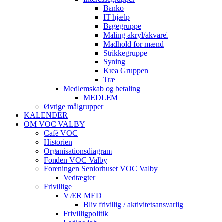
Banko
IT hjælp
Bagegruppe
Maling akryl/akvarel
Madhold for mænd
Strikkegruppe
Syning
Krea Gruppen
Træ
Medlemskab og betaling
MEDLEM
Øvrige målgrupper
KALENDER
OM VOC VALBY
Café VOC
Historien
Organisationsdiagram
Fonden VOC Valby
Foreningen Seniorhuset VOC Valby
Vedtægter
Frivillige
VÆR MED
Bliv frivillig / aktivitetsansvarlig
Frivilligpolitik