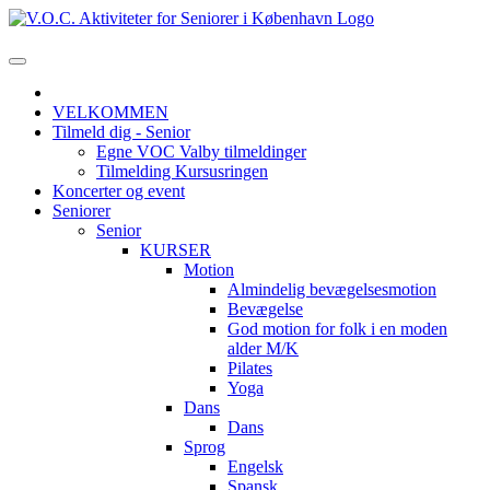
VELKOMMEN
Tilmeld dig - Senior
Egne VOC Valby tilmeldinger
Tilmelding Kursusringen
Koncerter og event
Seniorer
Senior
KURSER
Motion
Almindelig bevægelsesmotion
Bevægelse
God motion for folk i en moden
alder M/K
Pilates
Yoga
Dans
Dans
Sprog
Engelsk
Spansk