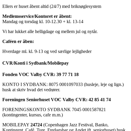
Ellers er huset åbent altid (24/7) med briknøglesystem
Medlemsservice/Kontoret er åbent:
Mandag og torsdag kl. 10-12.30 + kl. 13-14
Vi har lukket alle helligdage og mellem jul og nytår.
Caféen er åben:
Hverdage ml. kl. 9-13 og ved særlige lejligheder
CVR/Konti i Sydbank/Mobilepay
Fonden VOC Valby CVR: 39 77 71 18
KONTO I SYDBANK: 8075 0001097033 (husleje, leje og lign.)
husk at skriv hvad det vedrører.
Foreningen Seniorhuset VOC Valby CVR: 42 85 41 74
FORENINGSKONTO SYDBANK 7045 0001587821
(kontingenter, kursus, cafe m.m.)
MOBILEPAY
24724
(Copenhagen Jazz Festival, Banko,
Kontingent, Café, Ture, Fredagsbar og Andet ift. seniorhuset) husk