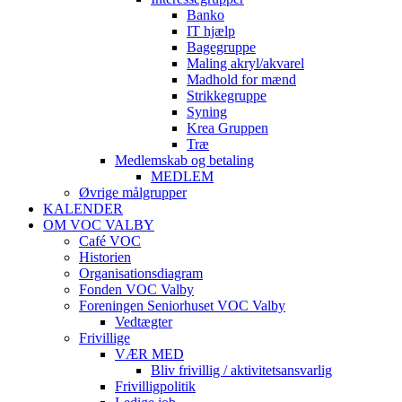
Banko
IT hjælp
Bagegruppe
Maling akryl/akvarel
Madhold for mænd
Strikkegruppe
Syning
Krea Gruppen
Træ
Medlemskab og betaling
MEDLEM
Øvrige målgrupper
KALENDER
OM VOC VALBY
Café VOC
Historien
Organisationsdiagram
Fonden VOC Valby
Foreningen Seniorhuset VOC Valby
Vedtægter
Frivillige
VÆR MED
Bliv frivillig / aktivitetsansvarlig
Frivilligpolitik