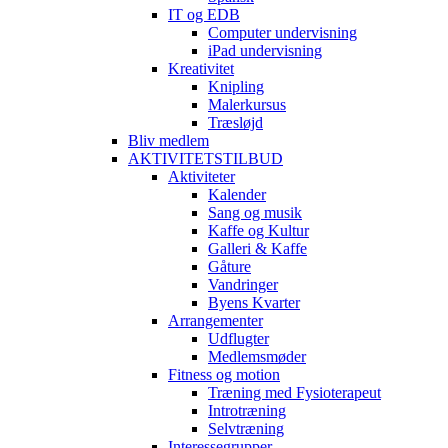
IT og EDB
Computer undervisning
iPad undervisning
Kreativitet
Knipling
Malerkursus
Træsløjd
Bliv medlem
AKTIVITETSTILBUD
Aktiviteter
Kalender
Sang og musik
Kaffe og Kultur
Galleri & Kaffe
Gåture
Vandringer
Byens Kvarter
Arrangementer
Udflugter
Medlemsmøder
Fitness og motion
Træning med Fysioterapeut
Introtræning
Selvtræning
Interessegrupper