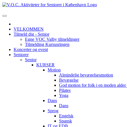
VELKOMMEN
Tilmeld dig - Senior
Egne VOC Valby tilmeldinger
Tilmelding Kursusringen
Koncerter og event
Seniorer
Senior
KURSER
Motion
Almindelig bevægelsesmotion
Bevægelse
God motion for folk i en moden alde
Pilates
Yoga
Dans
Dans
Sprog
Engelsk
Spansk
IT og EDB