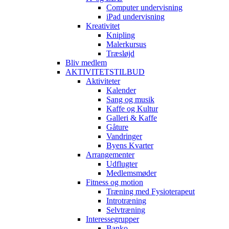
Computer undervisning
iPad undervisning
Kreativitet
Knipling
Malerkursus
Træsløjd
Bliv medlem
AKTIVITETSTILBUD
Aktiviteter
Kalender
Sang og musik
Kaffe og Kultur
Galleri & Kaffe
Gåture
Vandringer
Byens Kvarter
Arrangementer
Udflugter
Medlemsmøder
Fitness og motion
Træning med Fysioterapeut
Introtræning
Selvtræning
Interessegrupper
Banko