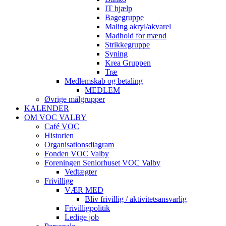
IT hjælp
Bagegruppe
Maling akryl/akvarel
Madhold for mænd
Strikkegruppe
Syning
Krea Gruppen
Træ
Medlemskab og betaling
MEDLEM
Øvrige målgrupper
KALENDER
OM VOC VALBY
Café VOC
Historien
Organisationsdiagram
Fonden VOC Valby
Foreningen Seniorhuset VOC Valby
Vedtægter
Frivillige
VÆR MED
Bliv frivillig / aktivitetsansvarlig
Frivilligpolitik
Ledige job