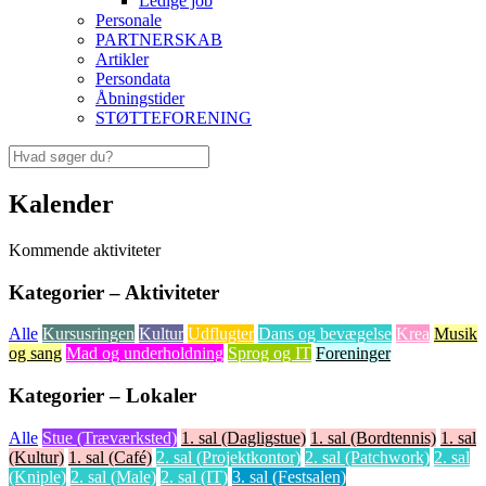
Ledige job
Personale
PARTNERSKAB
Artikler
Persondata
Åbningstider
STØTTEFORENING
Kalender
Kommende aktiviteter
Kategorier – Aktiviteter
Alle
Kursusringen
Kultur
Udflugter
Dans og bevægelse
Krea
Musik
og sang
Mad og underholdning
Sprog og IT
Foreninger
Kategorier – Lokaler
Alle
Stue (Træværksted)
1. sal (Dagligstue)
1. sal (Bordtennis)
1. sal
(Kultur)
1. sal (Café)
2. sal (Projektkontor)
2. sal (Patchwork)
2. sal
(Kniple)
2. sal (Male)
2. sal (IT)
3. sal (Festsalen)