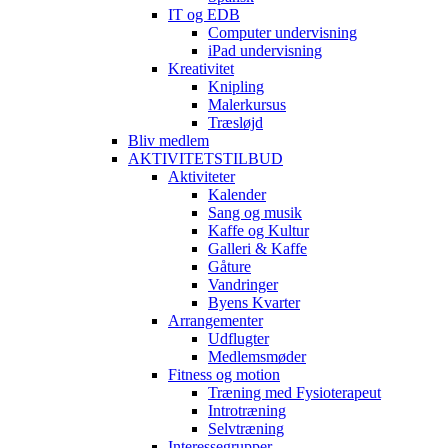
IT og EDB
Computer undervisning
iPad undervisning
Kreativitet
Knipling
Malerkursus
Træsløjd
Bliv medlem
AKTIVITETSTILBUD
Aktiviteter
Kalender
Sang og musik
Kaffe og Kultur
Galleri & Kaffe
Gåture
Vandringer
Byens Kvarter
Arrangementer
Udflugter
Medlemsmøder
Fitness og motion
Træning med Fysioterapeut
Introtræning
Selvtræning
Interessegrupper