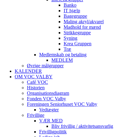
Banko
IT hjælp
Bagegruppe
Maling akryl/akvarel
Madhold for mænd
Strikkegruppe
Syning
Krea Gruppen
Træ
Medlemskab og betaling
MEDLEM
Øvrige målgrupper
KALENDER
OM VOC VALBY
Café VOC
Historien
Organisationsdiagram
Fonden VOC Valby
Foreningen Seniorhuset VOC Valby
Vedtægter
Frivillige
VÆR MED
Bliv frivillig / aktivitetsansvarlig
Frivilligpolitik