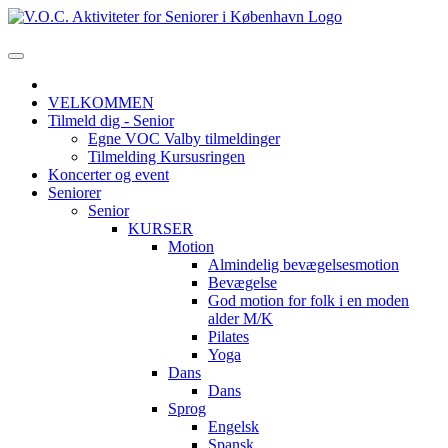
VELKOMMEN
Tilmeld dig - Senior
Egne VOC Valby tilmeldinger
Tilmelding Kursusringen
Koncerter og event
Seniorer
Senior
KURSER
Motion
Almindelig bevægelsesmotion
Bevægelse
God motion for folk i en moden
alder M/K
Pilates
Yoga
Dans
Dans
Sprog
Engelsk
Spansk