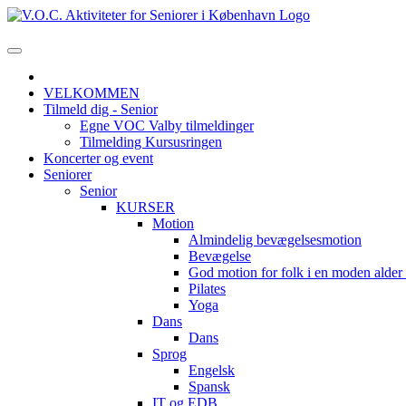
VELKOMMEN
Tilmeld dig - Senior
Egne VOC Valby tilmeldinger
Tilmelding Kursusringen
Koncerter og event
Seniorer
Senior
KURSER
Motion
Almindelig bevægelsesmotion
Bevægelse
God motion for folk i en moden alde
Pilates
Yoga
Dans
Dans
Sprog
Engelsk
Spansk
IT og EDB