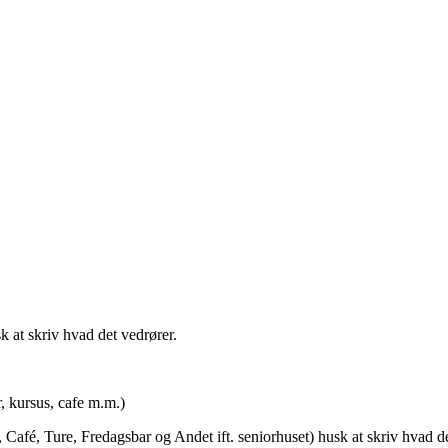
t skriv hvad det vedrører.
rsus, cafe m.m.)
afé, Ture, Fredagsbar og Andet ift. seniorhuset) husk at skriv hvad de