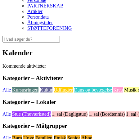
Personale
PARTNERSKAB
Artikler
Persondata
Åbningstider
STØTTEFORENING
Kalender
Kommende aktiviteter
Kategorier – Aktiviteter
Alle
Kursusringen
Kultur
Udflugter
Dans og bevægelse
Krea
Musik 
Kategorier – Lokaler
Alle
Stue (Træværksted)
1. sal (Dagligstue)
1. sal (Bordtennis)
1. sal 
Kategorier – Målgrupper
Alle
Børn
Unge
Familien
Etnisk
Senior
Åbne