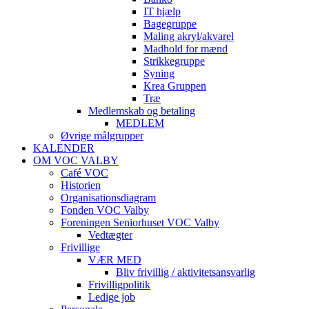
IT hjælp
Bagegruppe
Maling akryl/akvarel
Madhold for mænd
Strikkegruppe
Syning
Krea Gruppen
Træ
Medlemskab og betaling
MEDLEM
Øvrige målgrupper
KALENDER
OM VOC VALBY
Café VOC
Historien
Organisationsdiagram
Fonden VOC Valby
Foreningen Seniorhuset VOC Valby
Vedtægter
Frivillige
VÆR MED
Bliv frivillig / aktivitetsansvarlig
Frivilligpolitik
Ledige job