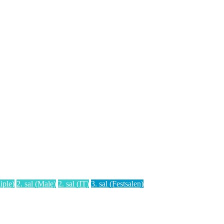
iple)
2. sal (Male)
2. sal (IT)
3. sal (Festsalen)