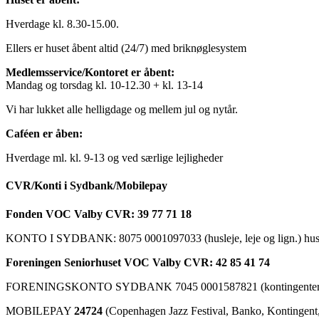
Hverdage kl. 8.30-15.00.
Ellers er huset åbent altid (24/7) med briknøglesystem
Medlemsservice/Kontoret er åbent:
Mandag og torsdag kl. 10-12.30 + kl. 13-14
Vi har lukket alle helligdage og mellem jul og nytår.
Caféen er åben:
Hverdage ml. kl. 9-13 og ved særlige lejligheder
CVR/Konti i Sydbank/Mobilepay
Fonden VOC Valby CVR: 39 77 71 18
KONTO I SYDBANK: 8075 0001097033 (husleje, leje og lign.) husk a
Foreningen Seniorhuset VOC Valby CVR: 42 85 41 74
FORENINGSKONTO SYDBANK 7045 0001587821 (kontingenter, ku
MOBILEPAY
24724
(Copenhagen Jazz Festival, Banko, Kontingent, C