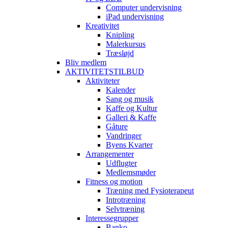
Computer undervisning
iPad undervisning
Kreativitet
Knipling
Malerkursus
Træsløjd
Bliv medlem
AKTIVITETSTILBUD
Aktiviteter
Kalender
Sang og musik
Kaffe og Kultur
Galleri & Kaffe
Gåture
Vandringer
Byens Kvarter
Arrangementer
Udflugter
Medlemsmøder
Fitness og motion
Træning med Fysioterapeut
Introtræning
Selvtræning
Interessegrupper
Banko