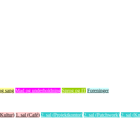
og sang
Mad og underholdning
Sprog og IT
Foreninger
(Kultur)
1. sal (Café)
2. sal (Projektkontor)
2. sal (Patchwork)
2. sal (Kn