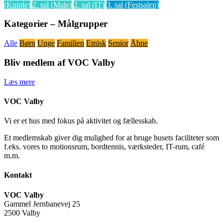
(Kniple)
2. sal (Male)
2. sal (IT)
3. sal (Festsalen)
Kategorier – Målgrupper
Alle
Børn
Unge
Familien
Etnisk
Senior
Åbne
Bliv medlem af VOC Valby
Læs mere
VOC Valby
Vi er et hus med fokus på aktivitet og fællesskab.
Et medlemskab giver dig mulighed for at bruge husets faciliteter som
f.eks. vores to motionsrum, bordtennis, værksteder, IT-rum, café
m.m.
Kontakt
VOC Valby
Gammel Jernbanevej 25
2500 Valby