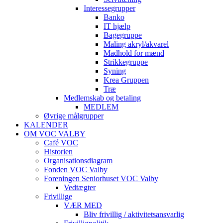
Interessegrupper
Banko
IT hjælp
Bagegruppe
Maling akryl/akvarel
Madhold for mænd
Strikkegruppe
Syning
Krea Gruppen
Træ
Medlemskab og betaling
MEDLEM
Øvrige målgrupper
KALENDER
OM VOC VALBY
Café VOC
Historien
Organisationsdiagram
Fonden VOC Valby
Foreningen Seniorhuset VOC Valby
Vedtægter
Frivillige
VÆR MED
Bliv frivillig / aktivitetsansvarlig