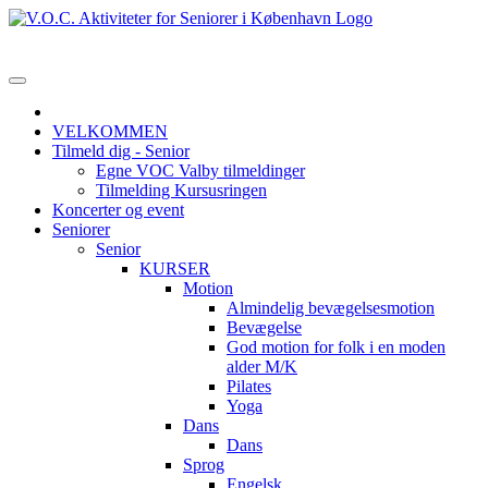
VELKOMMEN
Tilmeld dig - Senior
Egne VOC Valby tilmeldinger
Tilmelding Kursusringen
Koncerter og event
Seniorer
Senior
KURSER
Motion
Almindelig bevægelsesmotion
Bevægelse
God motion for folk i en moden
alder M/K
Pilates
Yoga
Dans
Dans
Sprog
Engelsk