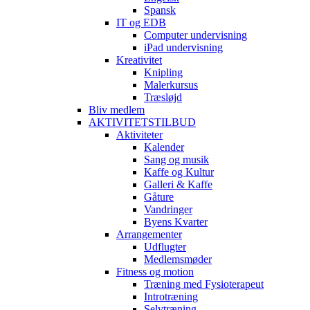
Spansk
IT og EDB
Computer undervisning
iPad undervisning
Kreativitet
Knipling
Malerkursus
Træsløjd
Bliv medlem
AKTIVITETSTILBUD
Aktiviteter
Kalender
Sang og musik
Kaffe og Kultur
Galleri & Kaffe
Gåture
Vandringer
Byens Kvarter
Arrangementer
Udflugter
Medlemsmøder
Fitness og motion
Træning med Fysioterapeut
Introtræning
Selvtræning