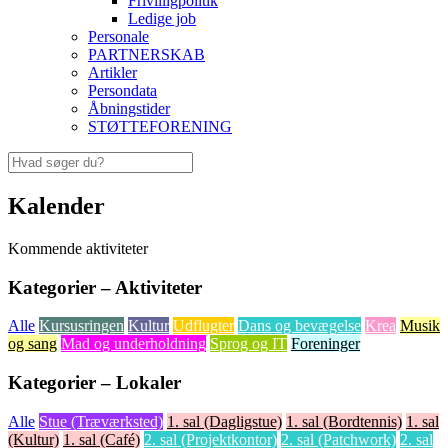
Frivilligpolitik
Ledige job
Personale
PARTNERSKAB
Artikler
Persondata
Åbningstider
STØTTEFORENING
Kalender
Kommende aktiviteter
Kategorier – Aktiviteter
Alle
Kursusringen
Kultur
Udflugter
Dans og bevægelse
Krea
Musik
og sang
Mad og underholdning
Sprog og IT
Foreninger
Kategorier – Lokaler
Alle
Stue (Træværksted)
1. sal (Dagligstue)
1. sal (Bordtennis)
1. sal
(Kultur)
1. sal (Café)
2. sal (Projektkontor)
2. sal (Patchwork)
2. sal