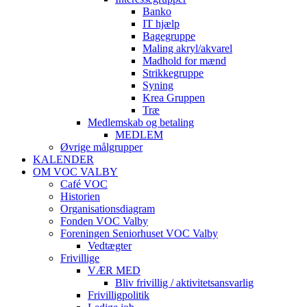
Banko
IT hjælp
Bagegruppe
Maling akryl/akvarel
Madhold for mænd
Strikkegruppe
Syning
Krea Gruppen
Træ
Medlemskab og betaling
MEDLEM
Øvrige målgrupper
KALENDER
OM VOC VALBY
Café VOC
Historien
Organisationsdiagram
Fonden VOC Valby
Foreningen Seniorhuset VOC Valby
Vedtægter
Frivillige
VÆR MED
Bliv frivillig / aktivitetsansvarlig
Frivilligpolitik