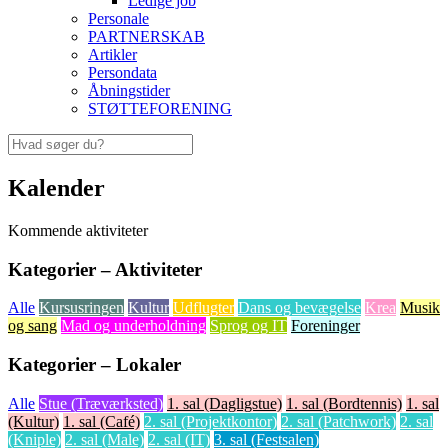
Ledige job
Personale
PARTNERSKAB
Artikler
Persondata
Åbningstider
STØTTEFORENING
Kalender
Kommende aktiviteter
Kategorier – Aktiviteter
Alle
Kursusringen
Kultur
Udflugter
Dans og bevægelse
Krea
Musik
og sang
Mad og underholdning
Sprog og IT
Foreninger
Kategorier – Lokaler
Alle
Stue (Træværksted)
1. sal (Dagligstue)
1. sal (Bordtennis)
1. sal
(Kultur)
1. sal (Café)
2. sal (Projektkontor)
2. sal (Patchwork)
2. sal
(Kniple)
2. sal (Male)
2. sal (IT)
3. sal (Festsalen)