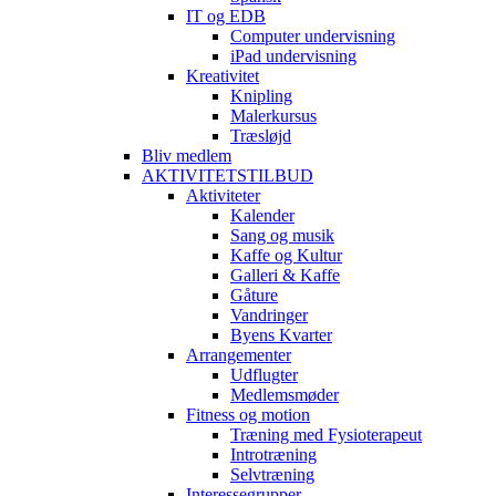
IT og EDB
Computer undervisning
iPad undervisning
Kreativitet
Knipling
Malerkursus
Træsløjd
Bliv medlem
AKTIVITETSTILBUD
Aktiviteter
Kalender
Sang og musik
Kaffe og Kultur
Galleri & Kaffe
Gåture
Vandringer
Byens Kvarter
Arrangementer
Udflugter
Medlemsmøder
Fitness og motion
Træning med Fysioterapeut
Introtræning
Selvtræning
Interessegrupper