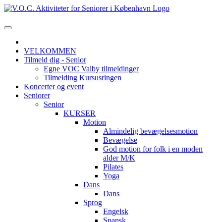
VELKOMMEN
Tilmeld dig - Senior
Egne VOC Valby tilmeldinger
Tilmelding Kursusringen
Koncerter og event
Seniorer
Senior
KURSER
Motion
Almindelig bevægelsesmotion
Bevægelse
God motion for folk i en moden
alder M/K
Pilates
Yoga
Dans
Dans
Sprog
Engelsk
Spansk