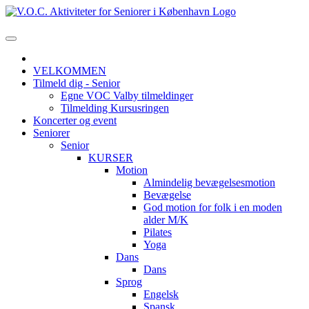
VELKOMMEN
Tilmeld dig - Senior
Egne VOC Valby tilmeldinger
Tilmelding Kursusringen
Koncerter og event
Seniorer
Senior
KURSER
Motion
Almindelig bevægelsesmotion
Bevægelse
God motion for folk i en moden
alder M/K
Pilates
Yoga
Dans
Dans
Sprog
Engelsk
Spansk