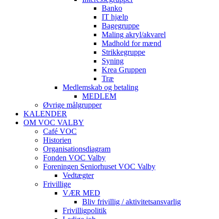
Banko
IT hjælp
Bagegruppe
Maling akryl/akvarel
Madhold for mænd
Strikkegruppe
Syning
Krea Gruppen
Træ
Medlemskab og betaling
MEDLEM
Øvrige målgrupper
KALENDER
OM VOC VALBY
Café VOC
Historien
Organisationsdiagram
Fonden VOC Valby
Foreningen Seniorhuset VOC Valby
Vedtægter
Frivillige
VÆR MED
Bliv frivillig / aktivitetsansvarlig
Frivilligpolitik