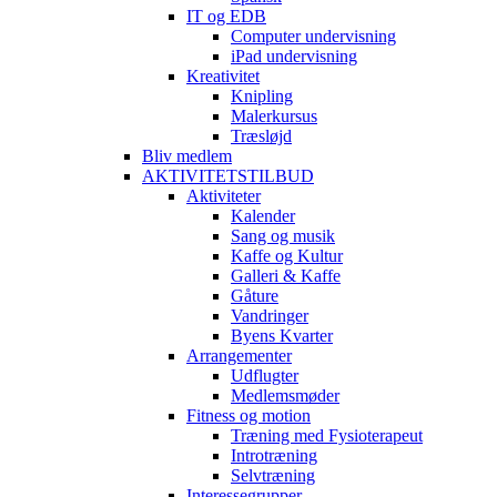
IT og EDB
Computer undervisning
iPad undervisning
Kreativitet
Knipling
Malerkursus
Træsløjd
Bliv medlem
AKTIVITETSTILBUD
Aktiviteter
Kalender
Sang og musik
Kaffe og Kultur
Galleri & Kaffe
Gåture
Vandringer
Byens Kvarter
Arrangementer
Udflugter
Medlemsmøder
Fitness og motion
Træning med Fysioterapeut
Introtræning
Selvtræning
Interessegrupper