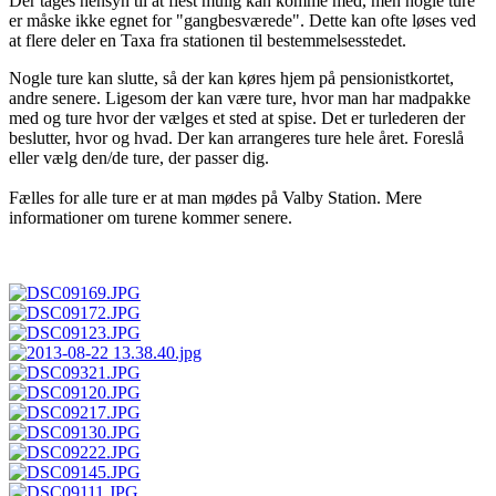
Der tages hensyn til at flest mulig kan komme med, men nogle ture
er måske ikke egnet for "gangbesværede". Dette kan ofte løses ved
at flere deler en Taxa fra stationen til bestemmelsesstedet.
Nogle ture kan slutte, så der kan køres hjem på pensionistkortet,
andre senere. Ligesom der kan være ture, hvor man har madpakke
med og ture hvor der vælges et sted at spise. Det er turlederen der
beslutter, hvor og hvad. Der kan arrangeres ture hele året. Foreslå
eller vælg den/de ture, der passer dig.
Fælles for alle ture er at man mødes på Valby Station. Mere
informationer om turene kommer senere.