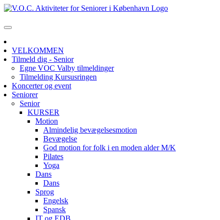
VELKOMMEN
Tilmeld dig - Senior
Egne VOC Valby tilmeldinger
Tilmelding Kursusringen
Koncerter og event
Seniorer
Senior
KURSER
Motion
Almindelig bevægelsesmotion
Bevægelse
God motion for folk i en moden alder M/K
Pilates
Yoga
Dans
Dans
Sprog
Engelsk
Spansk
IT og EDB