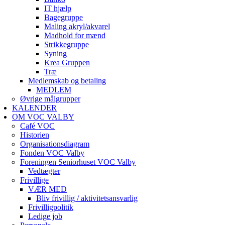
IT hjælp
Bagegruppe
Maling akryl/akvarel
Madhold for mænd
Strikkegruppe
Syning
Krea Gruppen
Træ
Medlemskab og betaling
MEDLEM
Øvrige målgrupper
KALENDER
OM VOC VALBY
Café VOC
Historien
Organisationsdiagram
Fonden VOC Valby
Foreningen Seniorhuset VOC Valby
Vedtægter
Frivillige
VÆR MED
Bliv frivillig / aktivitetsansvarlig
Frivilligpolitik
Ledige job