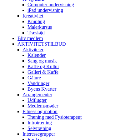
Computer undervisning
iPad undervisning
Kreativitet
Knipling
Malerkursus
Træsløjd
Bliv medlem
AKTIVITETSTILBUD
Aktiviteter
Kalender
Sang og musik
Kaffe og Kultur
Galleri & Kaffe
Gåture
Vandringer
Byens Kvarter
Arrangementer
Udflugter
Medlemsmøder
Fitness og motion
Træning med Fysioterapeut
Introtræning
Selvtræning
Interessegrupper
Banko