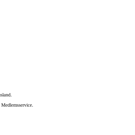
usland.
bi Medlemsservice.