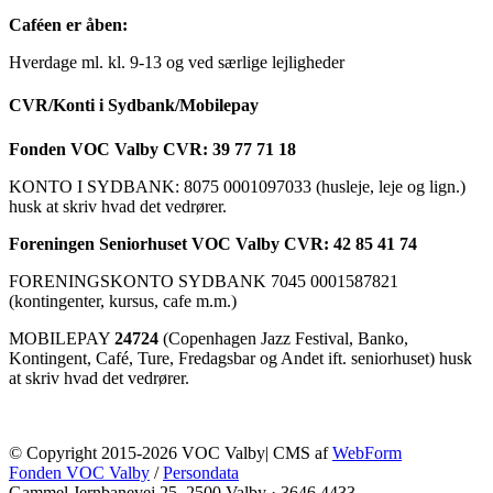
Caféen er åben:
Hverdage ml. kl. 9-13 og ved særlige lejligheder
CVR/Konti i Sydbank/Mobilepay
Fonden VOC Valby CVR: 39 77 71 18
KONTO I SYDBANK: 8075 0001097033 (husleje, leje og lign.)
husk at skriv hvad det vedrører.
Foreningen Seniorhuset VOC Valby CVR: 42 85 41 74
FORENINGSKONTO SYDBANK 7045 0001587821
(kontingenter, kursus, cafe m.m.)
MOBILEPAY
24724
(Copenhagen Jazz Festival, Banko,
Kontingent, Café, Ture, Fredagsbar og Andet ift. seniorhuset) husk
at skriv hvad det vedrører.
© Copyright 2015-2026 VOC Valby| CMS af
WebForm
Fonden VOC Valby
/
Persondata
Gammel Jernbanevej 25, 2500 Valby
·
3646 4433