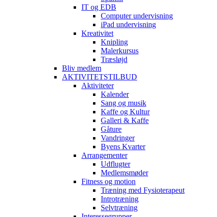
IT og EDB
Computer undervisning
iPad undervisning
Kreativitet
Knipling
Malerkursus
Træsløjd
Bliv medlem
AKTIVITETSTILBUD
Aktiviteter
Kalender
Sang og musik
Kaffe og Kultur
Galleri & Kaffe
Gåture
Vandringer
Byens Kvarter
Arrangementer
Udflugter
Medlemsmøder
Fitness og motion
Træning med Fysioterapeut
Introtræning
Selvtræning
Interessegrupper