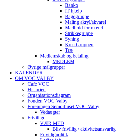
Banko
IT hjælp
Bagegruppe
Maling akryl/akvarel
Madhold for mænd
Strikkegruppe
Syning
Krea Gruppen
Træ
Medlemskab og betaling
MEDLEM
Øvrige målgrupper
KALENDER
OM VOC VALBY
Café VOC
Historien
Organisationsdiagram
Fonden VOC Valby
Foreningen Seniorhuset VOC Valby
Vedtægter
Frivillige
VÆR MED
Bliv frivillig / aktivitetsansvarlig
Frivilligpolitik