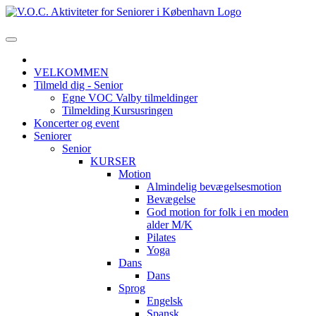
VELKOMMEN
Tilmeld dig - Senior
Egne VOC Valby tilmeldinger
Tilmelding Kursusringen
Koncerter og event
Seniorer
Senior
KURSER
Motion
Almindelig bevægelsesmotion
Bevægelse
God motion for folk i en moden
alder M/K
Pilates
Yoga
Dans
Dans
Sprog
Engelsk
Spansk