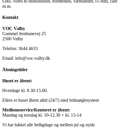
f.eks. vores to motionsrum, bordtennis, værksteder, IT-rum, café
m.m.
Kontakt
VOC Valby
Gammel Jernbanevej 25
2500 Valby
Telefon: 3644 4633
Email: info@voc-valby.dk
Åbningstider
Huset er åbent:
Hverdage kl. 8.30-15.00.
Ellers er huset åbent altid (24/7) med briknøglesystem
Medlemsservice/Kontoret er åbent:
Mandag og torsdag kl. 10-12.30 + kl. 13-14
Vi har lukket alle helligdage og mellem jul og nytår.