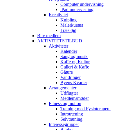
Computer undervisning
iPad undervisning
Kreativitet
Knipling
Malerkursus
Træsløjd
Bliv medlem
AKTIVITETSTILBUD
Aktiviteter
Kalender
Sang og musik
Kaffe og Kultur
Galleri & Kaffe
Gåture
Vandringer
Byens Kvarter
Arrangementer
Udflugter
Medlemsmøder
Fitness og motion
Træning med Fysioterapeut
Introtræning
Selvtræning
Interessegrupper
Banko