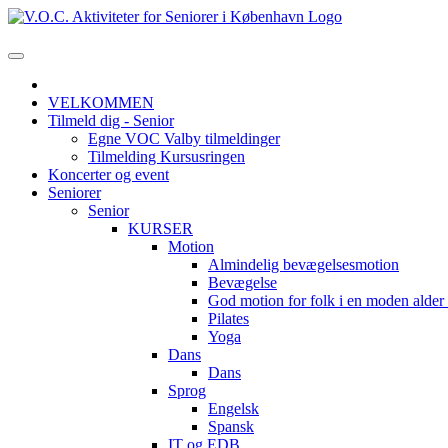
VELKOMMEN
Tilmeld dig - Senior
Egne VOC Valby tilmeldinger
Tilmelding Kursusringen
Koncerter og event
Seniorer
Senior
KURSER
Motion
Almindelig bevægelsesmotion
Bevægelse
God motion for folk i en moden alde
Pilates
Yoga
Dans
Dans
Sprog
Engelsk
Spansk
IT og EDB