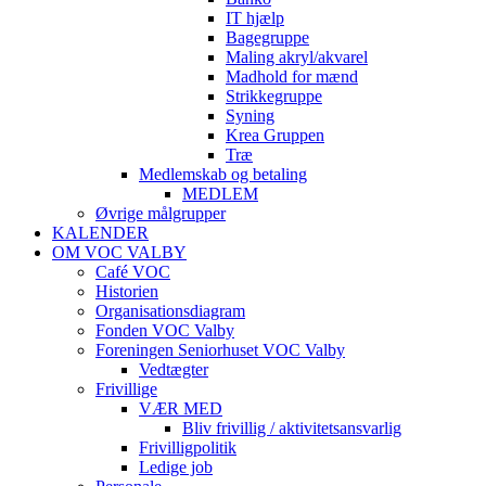
IT hjælp
Bagegruppe
Maling akryl/akvarel
Madhold for mænd
Strikkegruppe
Syning
Krea Gruppen
Træ
Medlemskab og betaling
MEDLEM
Øvrige målgrupper
KALENDER
OM VOC VALBY
Café VOC
Historien
Organisationsdiagram
Fonden VOC Valby
Foreningen Seniorhuset VOC Valby
Vedtægter
Frivillige
VÆR MED
Bliv frivillig / aktivitetsansvarlig
Frivilligpolitik
Ledige job