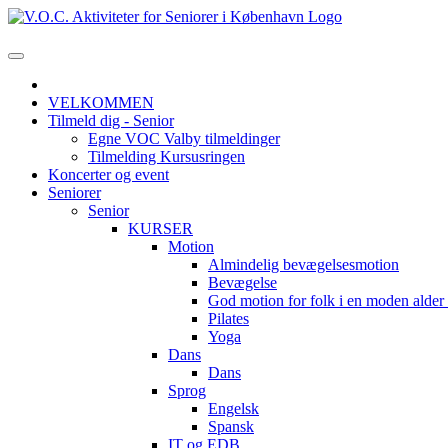
VELKOMMEN
Tilmeld dig - Senior
Egne VOC Valby tilmeldinger
Tilmelding Kursusringen
Koncerter og event
Seniorer
Senior
KURSER
Motion
Almindelig bevægelsesmotion
Bevægelse
God motion for folk i en moden alde
Pilates
Yoga
Dans
Dans
Sprog
Engelsk
Spansk
IT og EDB