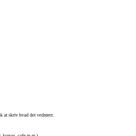
t skriv hvad det vedrører.
rsus, cafe m.m.)