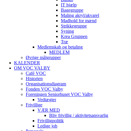
IT hjælp
Bagegruppe
Maling akryl/akvarel
Madhold for mænd
Strikkegruppe
Syning
Krea Gruppen
Træ
Medlemskab og betaling
MEDLEM
Øvrige målgrupper
KALENDER
OM VOC VALBY
Café VOC
Historien
Organisationsdiagram
Fonden VOC Valby
Foreningen Seniorhuset VOC Valby
Vedtægter
Frivillige
VÆR MED
Bliv frivillig / aktivitetsansvarlig
Frivilligpolitik
Ledige job