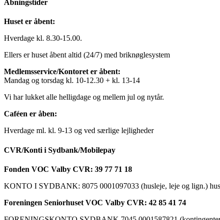
Åbningstider
Huset er åbent:
Hverdage kl. 8.30-15.00.
Ellers er huset åbent altid (24/7) med briknøglesystem
Medlemsservice/Kontoret er åbent:
Mandag og torsdag kl. 10-12.30 + kl. 13-14
Vi har lukket alle helligdage og mellem jul og nytår.
Caféen er åben:
Hverdage ml. kl. 9-13 og ved særlige lejligheder
CVR/Konti i Sydbank/Mobilepay
Fonden VOC Valby CVR: 39 77 71 18
KONTO I SYDBANK: 8075 0001097033 (husleje, leje og lign.) husk a
Foreningen Seniorhuset VOC Valby CVR: 42 85 41 74
FORENINGSKONTO SYDBANK 7045 0001587821 (kontingenter, ku