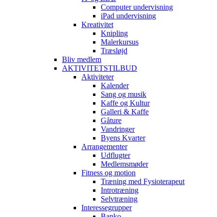
Computer undervisning
iPad undervisning
Kreativitet
Knipling
Malerkursus
Træsløjd
Bliv medlem
AKTIVITETSTILBUD
Aktiviteter
Kalender
Sang og musik
Kaffe og Kultur
Galleri & Kaffe
Gåture
Vandringer
Byens Kvarter
Arrangementer
Udflugter
Medlemsmøder
Fitness og motion
Træning med Fysioterapeut
Introtræning
Selvtræning
Interessegrupper
Banko