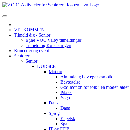
VELKOMMEN
Tilmeld dig - Senior
Egne VOC Valby tilmeldinger
Tilmelding Kursusringen
Koncerter og event
Seniorer
Senior
KURSER
Motion
Almindelig bevægelsesmotion
Bevægelse
God motion for folk i en moden alde
Pilates
Yoga
Dans
Dans
Sprog
Engelsk
Spansk
IT og EDB