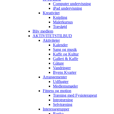
Computer undervisning
iPad undervisning
Kreativitet
Knipling
Malerkursus
Træsløjd
Bliv medlem
AKTIVITETSTILBUD
Aktiviteter
Kalender
Sang og musik
Kaffe og Kultur
Galleri & Kaffe
Gåture
Vandringer
Byens Kvarter
Arrangementer
Udflugter
Medlemsmøder
Fitness og motion
Træning med Fysioterapeut
Introtræning
Selvtræning
Interessegrupper
Banko