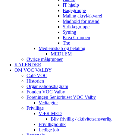
IT hjælp
Bagegruppe
Maling akryl/akvarel
Madhold for mænd
Strikkegruppe
Syning
Krea Gruppen
Træ
Medlemskab og betaling
MEDLEM
Øvrige målgrupper
KALENDER
OM VOC VALBY
Café VOC
Historien
Organisationsdiagram
Fonden VOC Valby
Foreningen Seniorhuset VOC Valby
Vedtægter
Frivillige
VÆR MED
Bliv frivillig / aktivitetsansvarlig
Frivilligpolitik
Ledige job