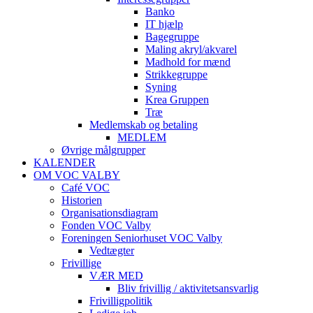
Banko
IT hjælp
Bagegruppe
Maling akryl/akvarel
Madhold for mænd
Strikkegruppe
Syning
Krea Gruppen
Træ
Medlemskab og betaling
MEDLEM
Øvrige målgrupper
KALENDER
OM VOC VALBY
Café VOC
Historien
Organisationsdiagram
Fonden VOC Valby
Foreningen Seniorhuset VOC Valby
Vedtægter
Frivillige
VÆR MED
Bliv frivillig / aktivitetsansvarlig
Frivilligpolitik