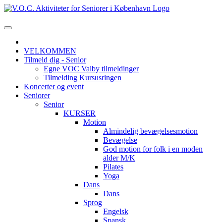
VELKOMMEN
Tilmeld dig - Senior
Egne VOC Valby tilmeldinger
Tilmelding Kursusringen
Koncerter og event
Seniorer
Senior
KURSER
Motion
Almindelig bevægelsesmotion
Bevægelse
God motion for folk i en moden
alder M/K
Pilates
Yoga
Dans
Dans
Sprog
Engelsk
Spansk