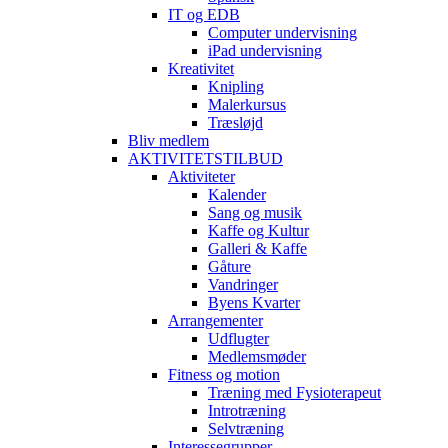
IT og EDB
Computer undervisning
iPad undervisning
Kreativitet
Knipling
Malerkursus
Træsløjd
Bliv medlem
AKTIVITETSTILBUD
Aktiviteter
Kalender
Sang og musik
Kaffe og Kultur
Galleri & Kaffe
Gåture
Vandringer
Byens Kvarter
Arrangementer
Udflugter
Medlemsmøder
Fitness og motion
Træning med Fysioterapeut
Introtræning
Selvtræning
Interessegrupper