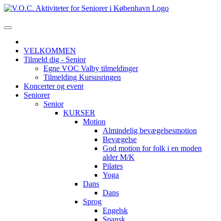
VELKOMMEN
Tilmeld dig - Senior
Egne VOC Valby tilmeldinger
Tilmelding Kursusringen
Koncerter og event
Seniorer
Senior
KURSER
Motion
Almindelig bevægelsesmotion
Bevægelse
God motion for folk i en moden
alder M/K
Pilates
Yoga
Dans
Dans
Sprog
Engelsk
Spansk