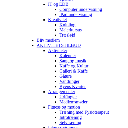
IT og EDB
Computer undervisning
iPad undervisning
Kreativitet
Knipling
Malerkursus
Træsløjd
Bliv medlem
AKTIVITETSTILBUD
Aktiviteter
Kalender
Sang og musik
Kaffe og Kultur
Galleri & Kaffe
Gåture
Vandringer
Byens Kvarter
Arrangementer
Udflugter
Medlemsmøder
Fitness og motion
Træning med Fysioterapeut
Introtræning
Selvtræning
Interessegrupper