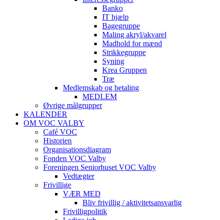
Banko
IT hjælp
Bagegruppe
Maling akryl/akvarel
Madhold for mænd
Strikkegruppe
Syning
Krea Gruppen
Træ
Medlemskab og betaling
MEDLEM
Øvrige målgrupper
KALENDER
OM VOC VALBY
Café VOC
Historien
Organisationsdiagram
Fonden VOC Valby
Foreningen Seniorhuset VOC Valby
Vedtægter
Frivillige
VÆR MED
Bliv frivillig / aktivitetsansvarlig
Frivilligpolitik