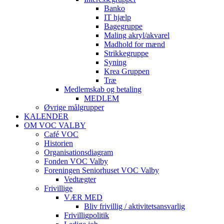
Banko
IT hjælp
Bagegruppe
Maling akryl/akvarel
Madhold for mænd
Strikkegruppe
Syning
Krea Gruppen
Træ
Medlemskab og betaling
MEDLEM
Øvrige målgrupper
KALENDER
OM VOC VALBY
Café VOC
Historien
Organisationsdiagram
Fonden VOC Valby
Foreningen Seniorhuset VOC Valby
Vedtægter
Frivillige
VÆR MED
Bliv frivillig / aktivitetsansvarlig
Frivilligpolitik