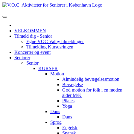
VELKOMMEN
Tilmeld dig - Senior
Egne VOC Valby tilmeldinger
Tilmelding Kursusringen
Koncerter og event
Seniorer
Senior
KURSER
Motion
Almindelig bevægelsesmotion
Bevægelse
God motion for folk i en moden
alder M/K
Pilates
Yoga
Dans
Dans
Sprog
Engelsk
Spansk