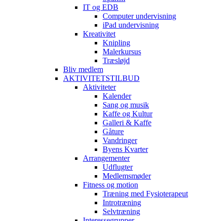
IT og EDB
Computer undervisning
iPad undervisning
Kreativitet
Knipling
Malerkursus
Træsløjd
Bliv medlem
AKTIVITETSTILBUD
Aktiviteter
Kalender
Sang og musik
Kaffe og Kultur
Galleri & Kaffe
Gåture
Vandringer
Byens Kvarter
Arrangementer
Udflugter
Medlemsmøder
Fitness og motion
Træning med Fysioterapeut
Introtræning
Selvtræning
Interessegrupper