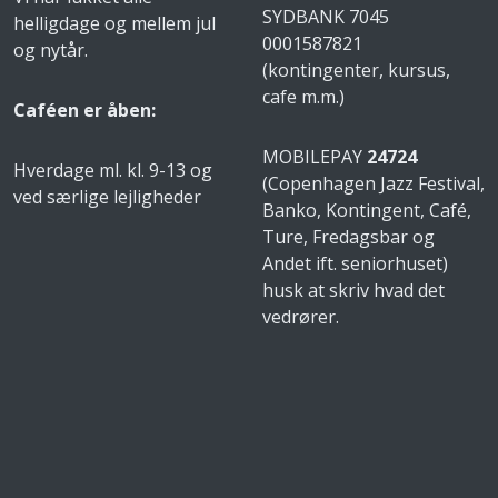
SYDBANK 7045
helligdage og mellem jul
0001587821
og nytår.
(kontingenter, kursus,
cafe m.m.)
Caféen er åben:
MOBILEPAY
24724
Hverdage ml. kl. 9-13 og
(Copenhagen Jazz Festival,
ved særlige lejligheder
Banko, Kontingent, Café,
Ture, Fredagsbar og
Andet ift. seniorhuset)
husk at skriv hvad det
vedrører.