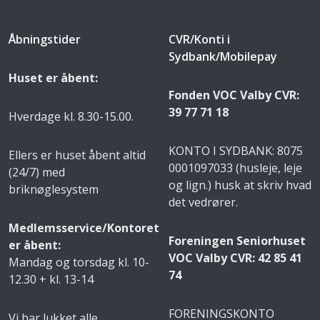
Åbningstider
CVR/Konti i
Sydbank/Mobilepay
Huset er åbent:
Fonden VOC Valby CVR:
39 77 71 18
Hverdage kl. 8.30-15.00.
KONTO I SYDBANK: 8075
Ellers er huset åbent altid
0001097033 (husleje, leje
(24/7) med
og lign.) husk at skriv hvad
briknøglesystem
det vedrører.
Medlemsservice/Kontoret
Foreningen Seniorhuset
er åbent:
VOC Valby CVR: 42 85 41
Mandag og torsdag kl. 10-
74
12.30 + kl. 13-14
FORENINGSKONTO
Vi har lukket alle