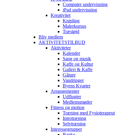
Computer undervisning
iPad undervisning
Kreativitet
Knipling
Malerkursus
Træsløjd
Bliv medlem
AKTIVITETSTILBUD
Aktiviteter
Kalender
Sang og musik
Kaffe og Kultur
Galleri & Kaffe
Gåture
Vandringer
Byens Kvarter
Arrangementer
Udflugter
Medlemsmøder
Fitness og motion
Træning med Fysioterapeut
Introtræning
Selvtræning
Interessegrupper
Banko