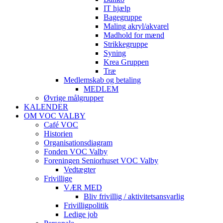
IT hjælp
Bagegruppe
Maling akryl/akvarel
Madhold for mænd
Strikkegruppe
Syning
Krea Gruppen
Træ
Medlemskab og betaling
MEDLEM
Øvrige målgrupper
KALENDER
OM VOC VALBY
Café VOC
Historien
Organisationsdiagram
Fonden VOC Valby
Foreningen Seniorhuset VOC Valby
Vedtægter
Frivillige
VÆR MED
Bliv frivillig / aktivitetsansvarlig
Frivilligpolitik
Ledige job