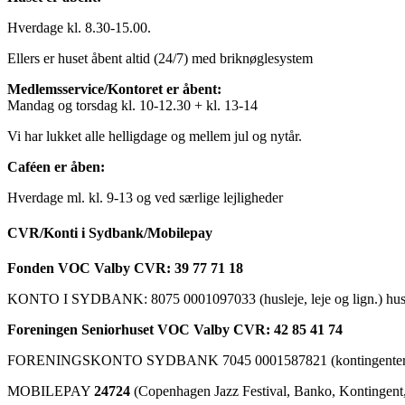
Hverdage kl. 8.30-15.00.
Ellers er huset åbent altid (24/7) med briknøglesystem
Medlemsservice/Kontoret er åbent:
Mandag og torsdag kl. 10-12.30 + kl. 13-14
Vi har lukket alle helligdage og mellem jul og nytår.
Caféen er åben:
Hverdage ml. kl. 9-13 og ved særlige lejligheder
CVR/Konti i Sydbank/Mobilepay
Fonden VOC Valby CVR: 39 77 71 18
KONTO I SYDBANK: 8075 0001097033 (husleje, leje og lign.) husk a
Foreningen Seniorhuset VOC Valby CVR: 42 85 41 74
FORENINGSKONTO SYDBANK 7045 0001587821 (kontingenter, ku
MOBILEPAY
24724
(Copenhagen Jazz Festival, Banko, Kontingent, C