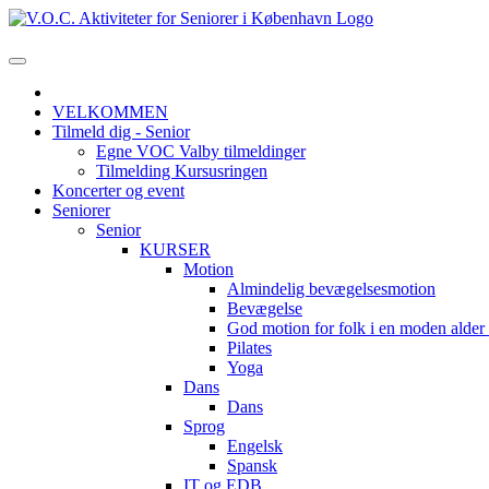
VELKOMMEN
Tilmeld dig - Senior
Egne VOC Valby tilmeldinger
Tilmelding Kursusringen
Koncerter og event
Seniorer
Senior
KURSER
Motion
Almindelig bevægelsesmotion
Bevægelse
God motion for folk i en moden alde
Pilates
Yoga
Dans
Dans
Sprog
Engelsk
Spansk
IT og EDB