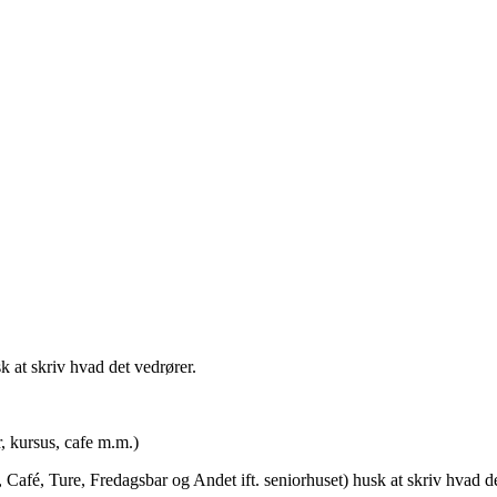
t skriv hvad det vedrører.
rsus, cafe m.m.)
afé, Ture, Fredagsbar og Andet ift. seniorhuset) husk at skriv hvad de