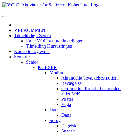
VELKOMMEN
Tilmeld dig - Senior
Egne VOC Valby tilmeldinger
Tilmelding Kursusringen
Koncerter og event
Seniorer
Senior
KURSER
Motion
Almindelig bevægelsesmotion
Bevægelse
God motion for folk i en moden
alder M/K
Pilates
Yoga
Dans
Dans
Sprog
Engelsk
Spansk