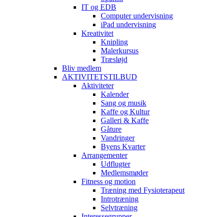
IT og EDB
Computer undervisning
iPad undervisning
Kreativitet
Knipling
Malerkursus
Træsløjd
Bliv medlem
AKTIVITETSTILBUD
Aktiviteter
Kalender
Sang og musik
Kaffe og Kultur
Galleri & Kaffe
Gåture
Vandringer
Byens Kvarter
Arrangementer
Udflugter
Medlemsmøder
Fitness og motion
Træning med Fysioterapeut
Introtræning
Selvtræning
Interessegrupper