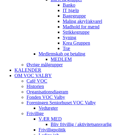
Banko
IT hjælp
Bagegruppe
Maling akryl/akvarel
Madhold for mænd
Strikkegruppe
Syning
Krea Gruppen
Træ
Medlemskab og betaling
MEDLEM
Øvrige målgrupper
KALENDER
OM VOC VALBY
Café VOC
Historien
Organisationsdiagram
Fonden VOC Valby
Foreningen Seniorhuset VOC Valby
Vedtægter
Frivillige
VÆR MED
Bliv frivillig / aktivitetsansvarlig
Frivilligpolitik