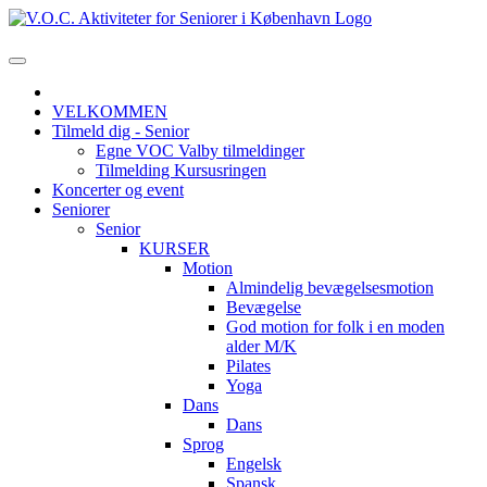
VELKOMMEN
Tilmeld dig - Senior
Egne VOC Valby tilmeldinger
Tilmelding Kursusringen
Koncerter og event
Seniorer
Senior
KURSER
Motion
Almindelig bevægelsesmotion
Bevægelse
God motion for folk i en moden
alder M/K
Pilates
Yoga
Dans
Dans
Sprog
Engelsk
Spansk