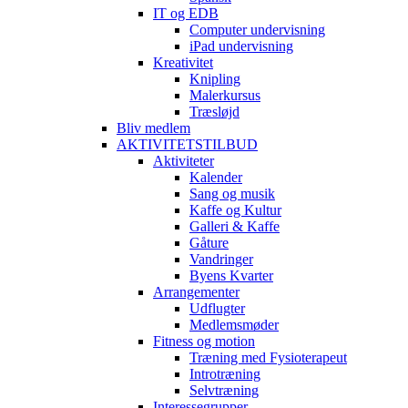
IT og EDB
Computer undervisning
iPad undervisning
Kreativitet
Knipling
Malerkursus
Træsløjd
Bliv medlem
AKTIVITETSTILBUD
Aktiviteter
Kalender
Sang og musik
Kaffe og Kultur
Galleri & Kaffe
Gåture
Vandringer
Byens Kvarter
Arrangementer
Udflugter
Medlemsmøder
Fitness og motion
Træning med Fysioterapeut
Introtræning
Selvtræning
Interessegrupper