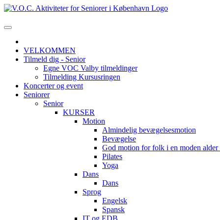
VELKOMMEN
Tilmeld dig - Senior
Egne VOC Valby tilmeldinger
Tilmelding Kursusringen
Koncerter og event
Seniorer
Senior
KURSER
Motion
Almindelig bevægelsesmotion
Bevægelse
God motion for folk i en moden alde
Pilates
Yoga
Dans
Dans
Sprog
Engelsk
Spansk
IT og EDB