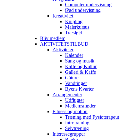
Computer undervisning
iPad undervisning
Kreativitet
Knipling
Malerkursus
Træsløjd
Bliv medlem
AKTIVITETSTILBUD
Aktiviteter
Kalender
Sang og musik
Kaffe og Kultur
Galleri & Kaffe
Gåture
Vandringer
Byens Kvarter
Arrangementer
Udflugter
Medlemsmøder
Fitness og motion
Træning med Fysioterapeut
Introtræning
Selvtræning
Interessegrupper
Banko