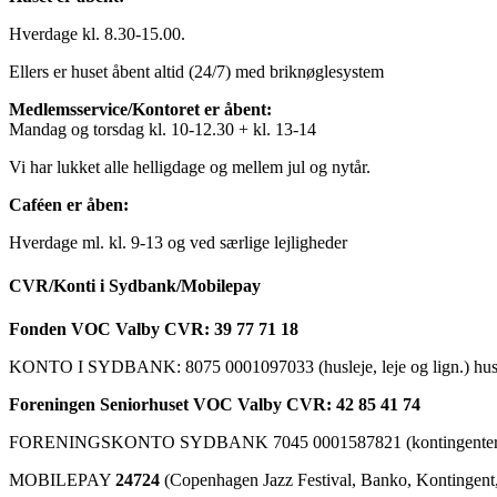
Hverdage kl. 8.30-15.00.
Ellers er huset åbent altid (24/7) med briknøglesystem
Medlemsservice/Kontoret er åbent:
Mandag og torsdag kl. 10-12.30 + kl. 13-14
Vi har lukket alle helligdage og mellem jul og nytår.
Caféen er åben:
Hverdage ml. kl. 9-13 og ved særlige lejligheder
CVR/Konti i Sydbank/Mobilepay
Fonden VOC Valby CVR: 39 77 71 18
KONTO I SYDBANK: 8075 0001097033 (husleje, leje og lign.) husk a
Foreningen Seniorhuset VOC Valby CVR: 42 85 41 74
FORENINGSKONTO SYDBANK 7045 0001587821 (kontingenter, ku
MOBILEPAY
24724
(Copenhagen Jazz Festival, Banko, Kontingent, C