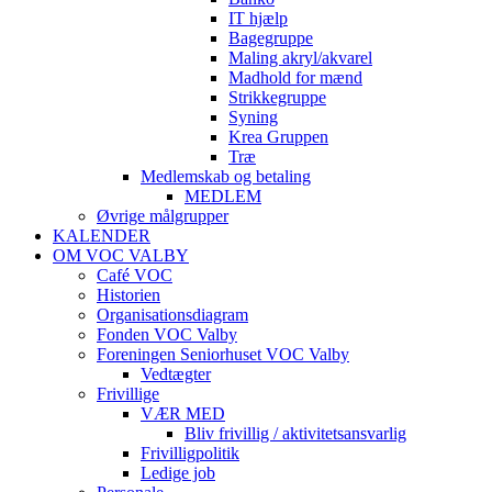
IT hjælp
Bagegruppe
Maling akryl/akvarel
Madhold for mænd
Strikkegruppe
Syning
Krea Gruppen
Træ
Medlemskab og betaling
MEDLEM
Øvrige målgrupper
KALENDER
OM VOC VALBY
Café VOC
Historien
Organisationsdiagram
Fonden VOC Valby
Foreningen Seniorhuset VOC Valby
Vedtægter
Frivillige
VÆR MED
Bliv frivillig / aktivitetsansvarlig
Frivilligpolitik
Ledige job