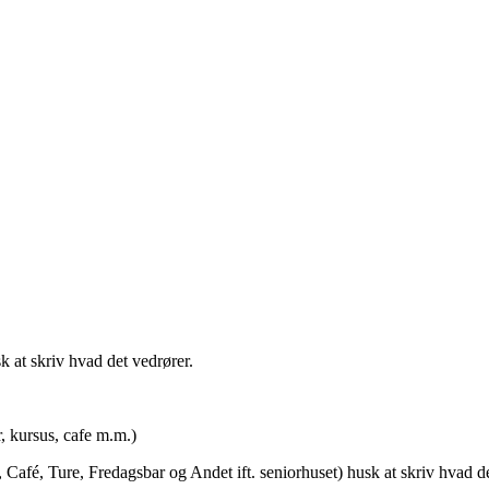
t skriv hvad det vedrører.
rsus, cafe m.m.)
afé, Ture, Fredagsbar og Andet ift. seniorhuset) husk at skriv hvad de