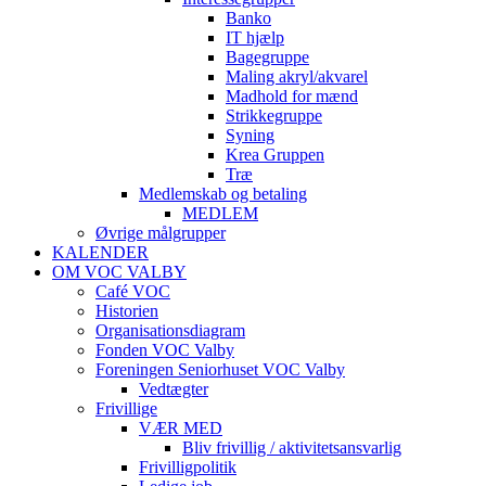
Banko
IT hjælp
Bagegruppe
Maling akryl/akvarel
Madhold for mænd
Strikkegruppe
Syning
Krea Gruppen
Træ
Medlemskab og betaling
MEDLEM
Øvrige målgrupper
KALENDER
OM VOC VALBY
Café VOC
Historien
Organisationsdiagram
Fonden VOC Valby
Foreningen Seniorhuset VOC Valby
Vedtægter
Frivillige
VÆR MED
Bliv frivillig / aktivitetsansvarlig
Frivilligpolitik