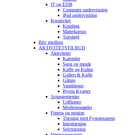
IT og EDB
Computer undervisning
iPad undervisning
Kreativitet
Knipling
Malerkursus
Træsløjd
Bliv medlem
AKTIVITETSTILBUD
Aktiviteter
Kalender
Sang og musik
Kaffe og Kultur
Galleri & Kaffe
Gåture
Vandringer
Byens Kvarter
Arrangementer
Udflugter
Medlemsmøder
Fitness og motion
Træning med Fysioterapeut
Introtræning
Selvtræning
Interessegrupper