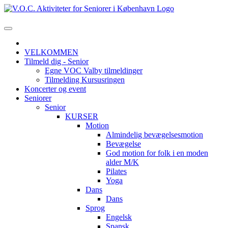
VELKOMMEN
Tilmeld dig - Senior
Egne VOC Valby tilmeldinger
Tilmelding Kursusringen
Koncerter og event
Seniorer
Senior
KURSER
Motion
Almindelig bevægelsesmotion
Bevægelse
God motion for folk i en moden
alder M/K
Pilates
Yoga
Dans
Dans
Sprog
Engelsk
Spansk