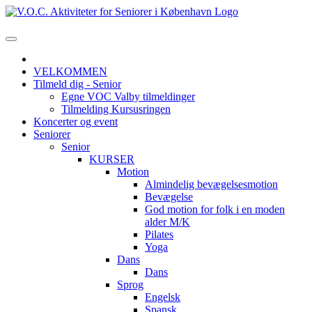
VELKOMMEN
Tilmeld dig - Senior
Egne VOC Valby tilmeldinger
Tilmelding Kursusringen
Koncerter og event
Seniorer
Senior
KURSER
Motion
Almindelig bevægelsesmotion
Bevægelse
God motion for folk i en moden
alder M/K
Pilates
Yoga
Dans
Dans
Sprog
Engelsk
Spansk