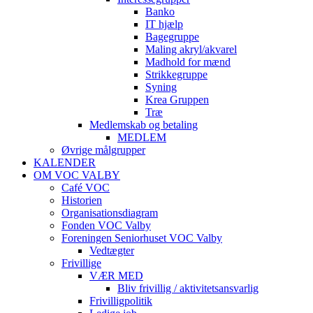
Banko
IT hjælp
Bagegruppe
Maling akryl/akvarel
Madhold for mænd
Strikkegruppe
Syning
Krea Gruppen
Træ
Medlemskab og betaling
MEDLEM
Øvrige målgrupper
KALENDER
OM VOC VALBY
Café VOC
Historien
Organisationsdiagram
Fonden VOC Valby
Foreningen Seniorhuset VOC Valby
Vedtægter
Frivillige
VÆR MED
Bliv frivillig / aktivitetsansvarlig
Frivilligpolitik