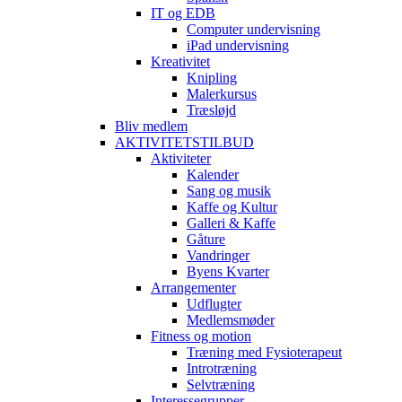
IT og EDB
Computer undervisning
iPad undervisning
Kreativitet
Knipling
Malerkursus
Træsløjd
Bliv medlem
AKTIVITETSTILBUD
Aktiviteter
Kalender
Sang og musik
Kaffe og Kultur
Galleri & Kaffe
Gåture
Vandringer
Byens Kvarter
Arrangementer
Udflugter
Medlemsmøder
Fitness og motion
Træning med Fysioterapeut
Introtræning
Selvtræning
Interessegrupper