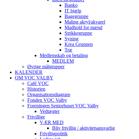
Banko
IT hjælp
Bagegruppe
Maling akryl/akvarel
Madhold for mænd
Strikkegruppe
Syning
Krea Gruppen
Træ
Medlemskab og betaling
MEDLEM
Øvrige målgrupper
KALENDER
OM VOC VALBY
Café VOC
Historien
Organisationsdiagram
Fonden VOC Valby
Foreningen Seniorhuset VOC Valby
Vedtægter
Frivillige
VÆR MED
Bliv frivillig / aktivitetsansvarlig
Frivilligpolitik