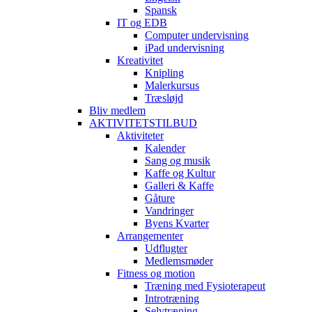
Spansk
IT og EDB
Computer undervisning
iPad undervisning
Kreativitet
Knipling
Malerkursus
Træsløjd
Bliv medlem
AKTIVITETSTILBUD
Aktiviteter
Kalender
Sang og musik
Kaffe og Kultur
Galleri & Kaffe
Gåture
Vandringer
Byens Kvarter
Arrangementer
Udflugter
Medlemsmøder
Fitness og motion
Træning med Fysioterapeut
Introtræning
Selvtræning