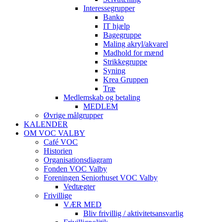
Interessegrupper
Banko
IT hjælp
Bagegruppe
Maling akryl/akvarel
Madhold for mænd
Strikkegruppe
Syning
Krea Gruppen
Træ
Medlemskab og betaling
MEDLEM
Øvrige målgrupper
KALENDER
OM VOC VALBY
Café VOC
Historien
Organisationsdiagram
Fonden VOC Valby
Foreningen Seniorhuset VOC Valby
Vedtægter
Frivillige
VÆR MED
Bliv frivillig / aktivitetsansvarlig