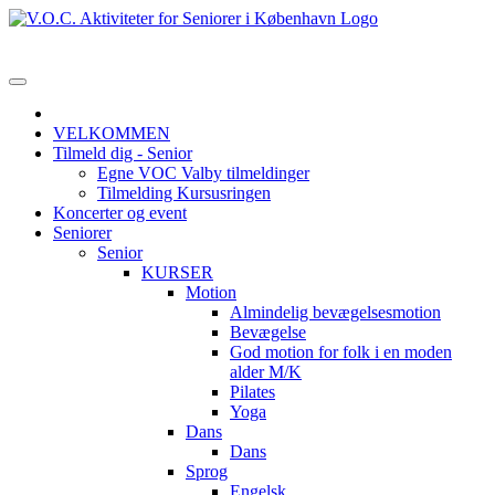
VELKOMMEN
Tilmeld dig - Senior
Egne VOC Valby tilmeldinger
Tilmelding Kursusringen
Koncerter og event
Seniorer
Senior
KURSER
Motion
Almindelig bevægelsesmotion
Bevægelse
God motion for folk i en moden
alder M/K
Pilates
Yoga
Dans
Dans
Sprog
Engelsk