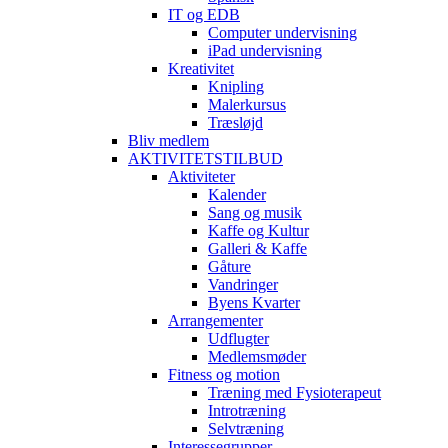
IT og EDB
Computer undervisning
iPad undervisning
Kreativitet
Knipling
Malerkursus
Træsløjd
Bliv medlem
AKTIVITETSTILBUD
Aktiviteter
Kalender
Sang og musik
Kaffe og Kultur
Galleri & Kaffe
Gåture
Vandringer
Byens Kvarter
Arrangementer
Udflugter
Medlemsmøder
Fitness og motion
Træning med Fysioterapeut
Introtræning
Selvtræning
Interessegrupper