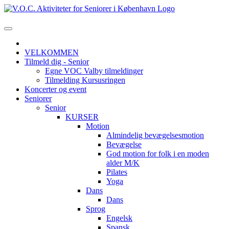
VELKOMMEN
Tilmeld dig - Senior
Egne VOC Valby tilmeldinger
Tilmelding Kursusringen
Koncerter og event
Seniorer
Senior
KURSER
Motion
Almindelig bevægelsesmotion
Bevægelse
God motion for folk i en moden
alder M/K
Pilates
Yoga
Dans
Dans
Sprog
Engelsk
Spansk