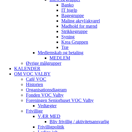
Banko
IT hjælp
Bagegruppe
Maling akryl/akvarel
Madhold for mænd
Strikkegruppe
Syning
Krea Gruppen
Træ
Medlemskab og betaling
MEDLEM
Øvrige målgrupper
KALENDER
OM VOC VALBY
Café VOC
Historien
Organisationsdiagram
Fonden VOC Valby
Foreningen Seniorhuset VOC Valby
Vedtægter
Frivillige
VÆR MED
Bliv frivillig / aktivitetsansvarlig
Frivilligpolitik