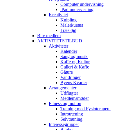
Computer undervisning
iPad undervisning
Kreativitet
Knipling
Malerkursus
Træsløjd
Bliv medlem
AKTIVITETSTILBUD
Aktiviteter
Kalender
Sang og musik
Kaffe og Kultur
Galleri & Kaffe
Gåture
Vandringer
Byens Kvarter
Arrangementer
Udflugter
Medlemsmøder
Fitness og motion
Træning med Fysioterapeut
Introtræning
Selvtræning
Interessegrupper
Banko