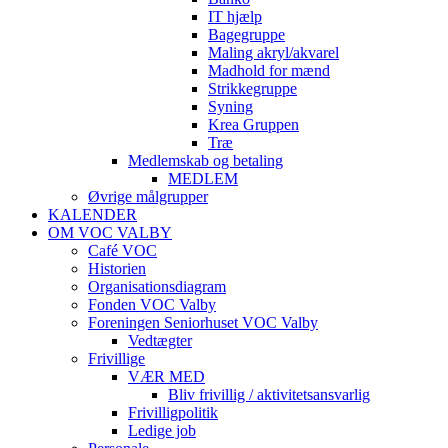
IT hjælp
Bagegruppe
Maling akryl/akvarel
Madhold for mænd
Strikkegruppe
Syning
Krea Gruppen
Træ
Medlemskab og betaling
MEDLEM
Øvrige målgrupper
KALENDER
OM VOC VALBY
Café VOC
Historien
Organisationsdiagram
Fonden VOC Valby
Foreningen Seniorhuset VOC Valby
Vedtægter
Frivillige
VÆR MED
Bliv frivillig / aktivitetsansvarlig
Frivilligpolitik
Ledige job