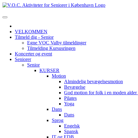
VELKOMMEN
Tilmeld dig - Senior
Egne VOC Valby tilmeldinger
Tilmelding Kursusringen
Koncerter og event
Seniorer
Senior
KURSER
Motion
Almindelig bevægelsesmotion
Bevægelse
God motion for folk i en moden alde
Pilates
Yoga
Dans
Dans
Sprog
Engelsk
Spansk
IT og EDB