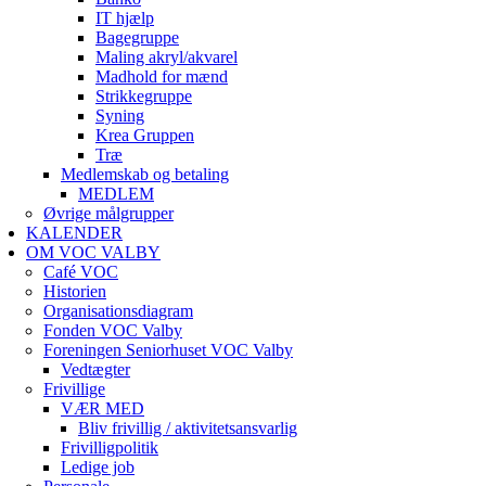
IT hjælp
Bagegruppe
Maling akryl/akvarel
Madhold for mænd
Strikkegruppe
Syning
Krea Gruppen
Træ
Medlemskab og betaling
MEDLEM
Øvrige målgrupper
KALENDER
OM VOC VALBY
Café VOC
Historien
Organisationsdiagram
Fonden VOC Valby
Foreningen Seniorhuset VOC Valby
Vedtægter
Frivillige
VÆR MED
Bliv frivillig / aktivitetsansvarlig
Frivilligpolitik
Ledige job