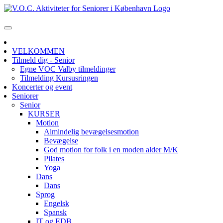
VELKOMMEN
Tilmeld dig - Senior
Egne VOC Valby tilmeldinger
Tilmelding Kursusringen
Koncerter og event
Seniorer
Senior
KURSER
Motion
Almindelig bevægelsesmotion
Bevægelse
God motion for folk i en moden alder M/K
Pilates
Yoga
Dans
Dans
Sprog
Engelsk
Spansk
IT og EDB