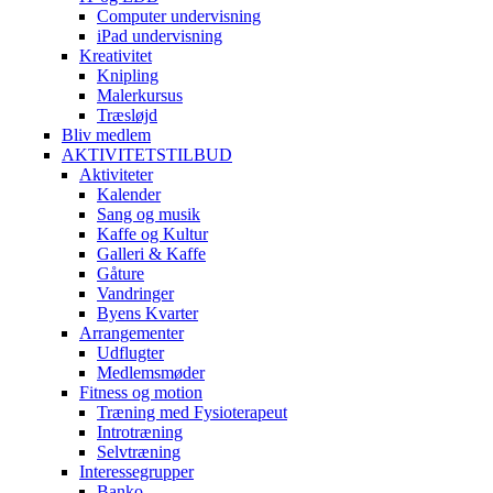
Computer undervisning
iPad undervisning
Kreativitet
Knipling
Malerkursus
Træsløjd
Bliv medlem
AKTIVITETSTILBUD
Aktiviteter
Kalender
Sang og musik
Kaffe og Kultur
Galleri & Kaffe
Gåture
Vandringer
Byens Kvarter
Arrangementer
Udflugter
Medlemsmøder
Fitness og motion
Træning med Fysioterapeut
Introtræning
Selvtræning
Interessegrupper
Banko