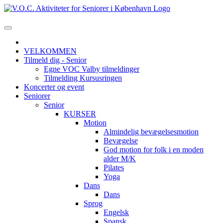
VELKOMMEN
Tilmeld dig - Senior
Egne VOC Valby tilmeldinger
Tilmelding Kursusringen
Koncerter og event
Seniorer
Senior
KURSER
Motion
Almindelig bevægelsesmotion
Bevægelse
God motion for folk i en moden
alder M/K
Pilates
Yoga
Dans
Dans
Sprog
Engelsk
Spansk