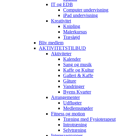
IT og EDB
Computer undervisning
iPad undervisning
Kreativitet
Knipling
Malerkursus
Træsløjd
Bliv medlem
AKTIVITETSTILBUD
Aktiviteter
Kalender
Sang og musik
Kaffe og Kultur
Galleri & Kaffe
Gåture
Vandringer
Byens Kvarter
Arrangementer
Udflugter
Medlemsmøder
Fitness og motion
Træning med Fysioterapeut
Introtræning
Selvtræning
Interessegrupper