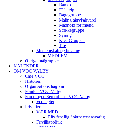
Banko
IT hjælp
Bagegruppe
Maling akryl/akvarel
Madhold for mænd
Strikkegruppe
Syning
Krea Gruppen
Træ
Medlemskab og betaling
MEDLEM
Øvrige målgrupper
KALENDER
OM VOC VALBY
Café VOC
Historien
Organisationsdiagram
Fonden VOC Valby
Foreningen Seniorhuset VOC Valby
Vedtægter
Frivillige
VÆR MED
Bliv frivillig / aktivitetsansvarlig
Frivilligpolitik