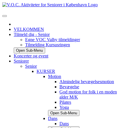
VELKOMMEN
Tilmeld dig - Senior
Egne VOC Valby tilmeldinger
Tilmelding Kursusringen
Open Sub-Menu
Koncerter og event
Seniorer
Senior
KURSER
Motion
Almindelig bevægelsesmotion
Bevægelse
God motion for folk i en moden
alder M/K
Pilates
Yoga
Open Sub-Menu
Dans
Dans