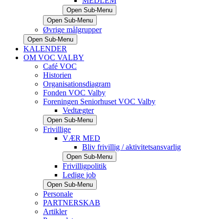
MEDLEM
Open Sub-Menu
Open Sub-Menu
Øvrige målgrupper
Open Sub-Menu
KALENDER
OM VOC VALBY
Café VOC
Historien
Organisationsdiagram
Fonden VOC Valby
Foreningen Seniorhuset VOC Valby
Vedtægter
Open Sub-Menu
Frivillige
VÆR MED
Bliv frivillig / aktivitetsansvarlig
Open Sub-Menu
Frivilligpolitik
Ledige job
Open Sub-Menu
Personale
PARTNERSKAB
Artikler