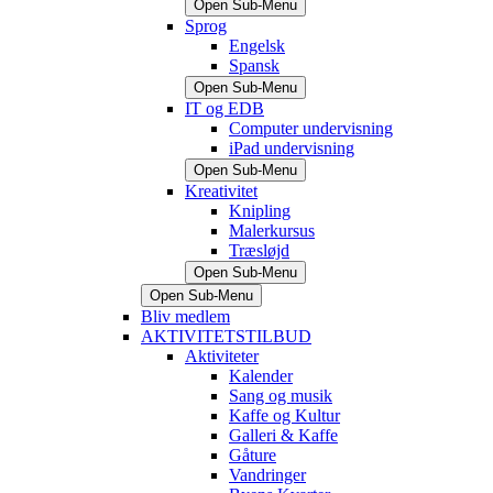
Open Sub-Menu
Sprog
Engelsk
Spansk
Open Sub-Menu
IT og EDB
Computer undervisning
iPad undervisning
Open Sub-Menu
Kreativitet
Knipling
Malerkursus
Træsløjd
Open Sub-Menu
Open Sub-Menu
Bliv medlem
AKTIVITETSTILBUD
Aktiviteter
Kalender
Sang og musik
Kaffe og Kultur
Galleri & Kaffe
Gåture
Vandringer