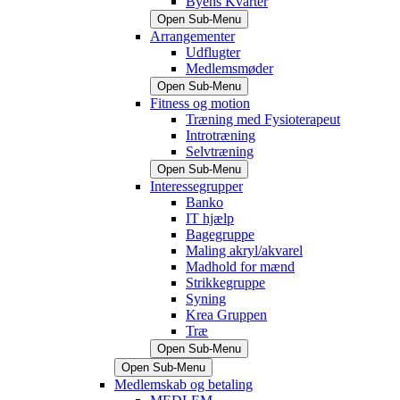
Byens Kvarter
Open Sub-Menu
Arrangementer
Udflugter
Medlemsmøder
Open Sub-Menu
Fitness og motion
Træning med Fysioterapeut
Introtræning
Selvtræning
Open Sub-Menu
Interessegrupper
Banko
IT hjælp
Bagegruppe
Maling akryl/akvarel
Madhold for mænd
Strikkegruppe
Syning
Krea Gruppen
Træ
Open Sub-Menu
Open Sub-Menu
Medlemskab og betaling