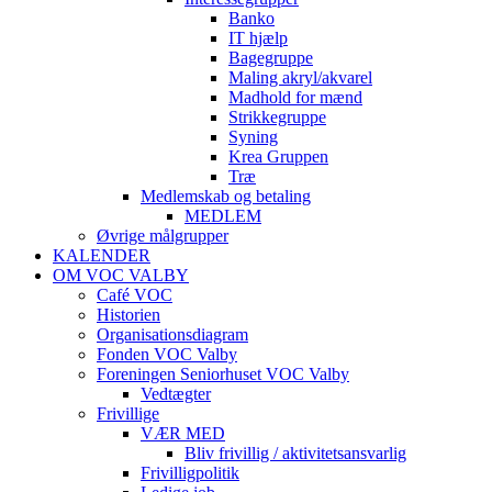
Banko
IT hjælp
Bagegruppe
Maling akryl/akvarel
Madhold for mænd
Strikkegruppe
Syning
Krea Gruppen
Træ
Medlemskab og betaling
MEDLEM
Øvrige målgrupper
KALENDER
OM VOC VALBY
Café VOC
Historien
Organisationsdiagram
Fonden VOC Valby
Foreningen Seniorhuset VOC Valby
Vedtægter
Frivillige
VÆR MED
Bliv frivillig / aktivitetsansvarlig
Frivilligpolitik