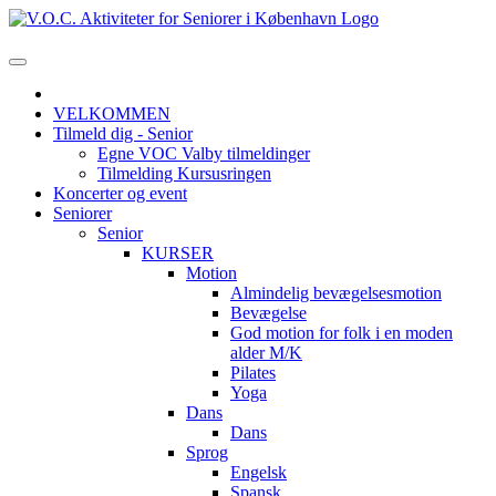
VELKOMMEN
Tilmeld dig - Senior
Egne VOC Valby tilmeldinger
Tilmelding Kursusringen
Koncerter og event
Seniorer
Senior
KURSER
Motion
Almindelig bevægelsesmotion
Bevægelse
God motion for folk i en moden
alder M/K
Pilates
Yoga
Dans
Dans
Sprog
Engelsk
Spansk