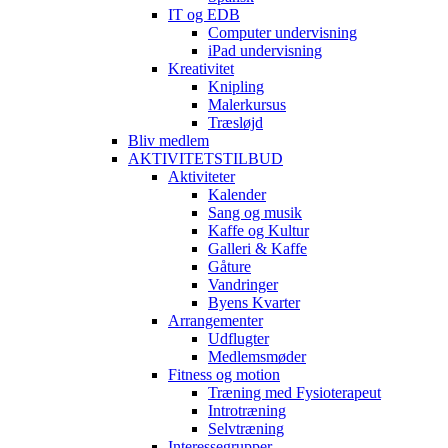
IT og EDB
Computer undervisning
iPad undervisning
Kreativitet
Knipling
Malerkursus
Træsløjd
Bliv medlem
AKTIVITETSTILBUD
Aktiviteter
Kalender
Sang og musik
Kaffe og Kultur
Galleri & Kaffe
Gåture
Vandringer
Byens Kvarter
Arrangementer
Udflugter
Medlemsmøder
Fitness og motion
Træning med Fysioterapeut
Introtræning
Selvtræning
Interessegrupper