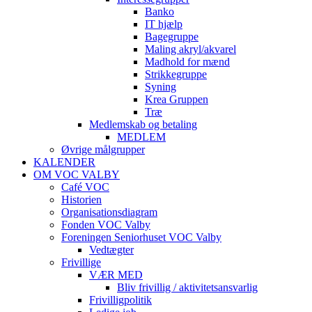
Banko
IT hjælp
Bagegruppe
Maling akryl/akvarel
Madhold for mænd
Strikkegruppe
Syning
Krea Gruppen
Træ
Medlemskab og betaling
MEDLEM
Øvrige målgrupper
KALENDER
OM VOC VALBY
Café VOC
Historien
Organisationsdiagram
Fonden VOC Valby
Foreningen Seniorhuset VOC Valby
Vedtægter
Frivillige
VÆR MED
Bliv frivillig / aktivitetsansvarlig
Frivilligpolitik