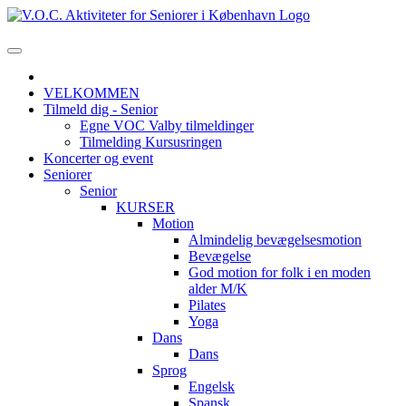
VELKOMMEN
Tilmeld dig - Senior
Egne VOC Valby tilmeldinger
Tilmelding Kursusringen
Koncerter og event
Seniorer
Senior
KURSER
Motion
Almindelig bevægelsesmotion
Bevægelse
God motion for folk i en moden
alder M/K
Pilates
Yoga
Dans
Dans
Sprog
Engelsk
Spansk