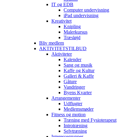
IT og EDB
Computer undervisning
iPad undervisning
Kreativitet
Knipling
Malerkursus
Træsløjd
Bliv medlem
AKTIVITETSTILBUD
Aktiviteter
Kalender
Sang og musik
Kaffe og Kultur
Galleri & Kaffe
Gåture
Vandringer
Byens Kvarter
Arrangementer
Udflugter
Medlemsmøder
Fitness og motion
Træning med Fysioterapeut
Introtræning
Selvtræning
Interessegrupper