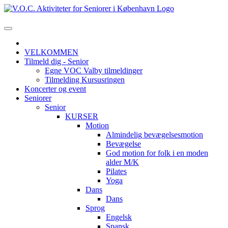
VELKOMMEN
Tilmeld dig - Senior
Egne VOC Valby tilmeldinger
Tilmelding Kursusringen
Koncerter og event
Seniorer
Senior
KURSER
Motion
Almindelig bevægelsesmotion
Bevægelse
God motion for folk i en moden
alder M/K
Pilates
Yoga
Dans
Dans
Sprog
Engelsk
Spansk