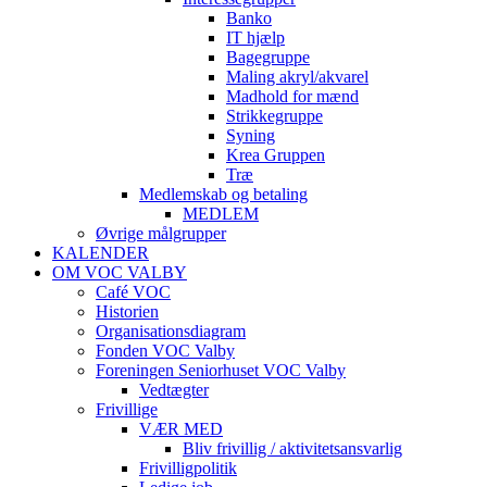
Banko
IT hjælp
Bagegruppe
Maling akryl/akvarel
Madhold for mænd
Strikkegruppe
Syning
Krea Gruppen
Træ
Medlemskab og betaling
MEDLEM
Øvrige målgrupper
KALENDER
OM VOC VALBY
Café VOC
Historien
Organisationsdiagram
Fonden VOC Valby
Foreningen Seniorhuset VOC Valby
Vedtægter
Frivillige
VÆR MED
Bliv frivillig / aktivitetsansvarlig
Frivilligpolitik