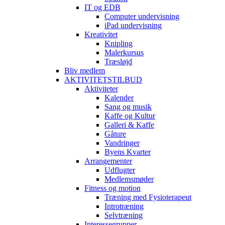
IT og EDB
Computer undervisning
iPad undervisning
Kreativitet
Knipling
Malerkursus
Træsløjd
Bliv medlem
AKTIVITETSTILBUD
Aktiviteter
Kalender
Sang og musik
Kaffe og Kultur
Galleri & Kaffe
Gåture
Vandringer
Byens Kvarter
Arrangementer
Udflugter
Medlemsmøder
Fitness og motion
Træning med Fysioterapeut
Introtræning
Selvtræning
Interessegrupper