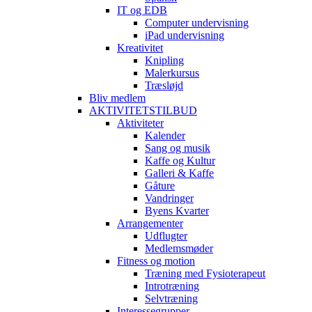
IT og EDB
Computer undervisning
iPad undervisning
Kreativitet
Knipling
Malerkursus
Træsløjd
Bliv medlem
AKTIVITETSTILBUD
Aktiviteter
Kalender
Sang og musik
Kaffe og Kultur
Galleri & Kaffe
Gåture
Vandringer
Byens Kvarter
Arrangementer
Udflugter
Medlemsmøder
Fitness og motion
Træning med Fysioterapeut
Introtræning
Selvtræning
Interessegrupper