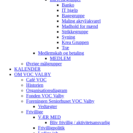
Banko
IT hjælp
Bagegruppe
Maling akryl/akvarel
Madhold for mænd
Strikkegruppe
Syning
Krea Gruppen
Træ
Medlemskab og betaling
MEDLEM
Øvrige målgrupper
KALENDER
OM VOC VALBY
Café VOC
Historien
Organisationsdiagram
Fonden VOC Valby
Foreningen Seniorhuset VOC Valby
Vedtægter
Frivillige
VÆR MED
Bliv frivillig / aktivitetsansvarlig
Frivilligpolitik