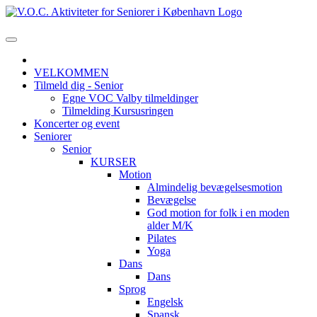
VELKOMMEN
Tilmeld dig - Senior
Egne VOC Valby tilmeldinger
Tilmelding Kursusringen
Koncerter og event
Seniorer
Senior
KURSER
Motion
Almindelig bevægelsesmotion
Bevægelse
God motion for folk i en moden
alder M/K
Pilates
Yoga
Dans
Dans
Sprog
Engelsk
Spansk