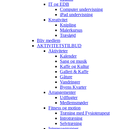
IT og EDB
Computer undervisning
iPad undervisning
Kreativitet
Knipling
Malerkursus
Træsløjd
Bliv medlem
AKTIVITETSTILBUD
Aktiviteter
Kalender
Sang og musik
Kaffe og Kultur
Galleri & Kaffe
Gåture
Vandringer
Byens Kvarter
Arrangementer
Udflugter
Medlemsmøder
Fitness og motion
Træning med Fysioterapeut
Introtræning
Selvtræning
Interessegrupper