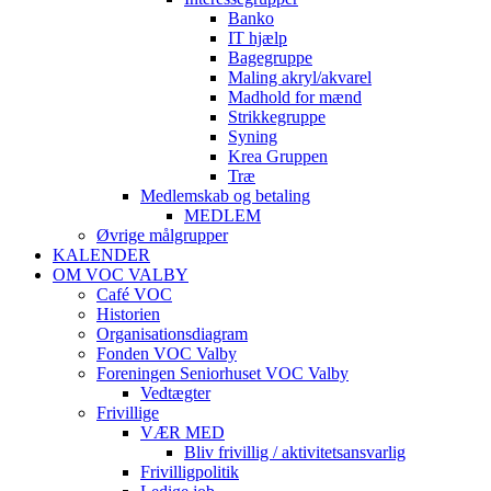
Banko
IT hjælp
Bagegruppe
Maling akryl/akvarel
Madhold for mænd
Strikkegruppe
Syning
Krea Gruppen
Træ
Medlemskab og betaling
MEDLEM
Øvrige målgrupper
KALENDER
OM VOC VALBY
Café VOC
Historien
Organisationsdiagram
Fonden VOC Valby
Foreningen Seniorhuset VOC Valby
Vedtægter
Frivillige
VÆR MED
Bliv frivillig / aktivitetsansvarlig
Frivilligpolitik