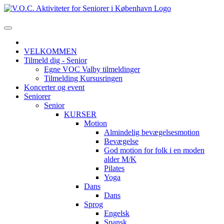
VELKOMMEN
Tilmeld dig - Senior
Egne VOC Valby tilmeldinger
Tilmelding Kursusringen
Koncerter og event
Seniorer
Senior
KURSER
Motion
Almindelig bevægelsesmotion
Bevægelse
God motion for folk i en moden
alder M/K
Pilates
Yoga
Dans
Dans
Sprog
Engelsk
Spansk